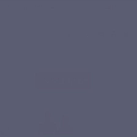
e gezondheidswerkers
F.A.Q
Nederlands