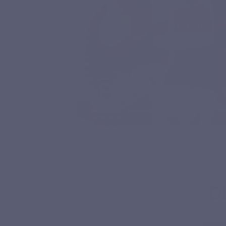
D
Lepivi