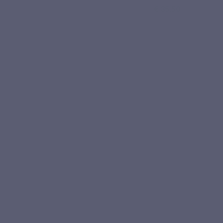
€ 35,50
Gebaseerd op 4 reviews