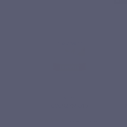
BEST 
ENZYMES
COENZYM Q10