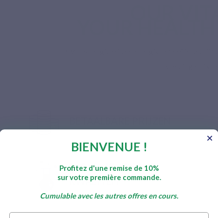
OUR VIT
YOUR HEALTH
LEPIVITS Belgium is een Belgisch familiebedrijf da
voeding en fyto
BETAALBARE PRIJZEN
BIENVENUE !
FARMACEUTISCHE
Profitez d'une remise de 10%
sur votre première commande.
KWALITEIT
Cumulable avec les autres offres en cours.
Prénom