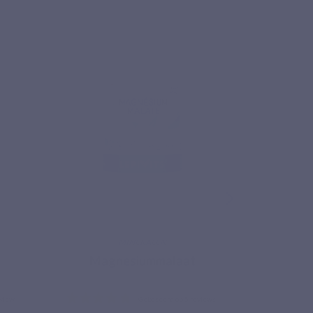
MINERALEN
ESS
Magnesiummalaat
L