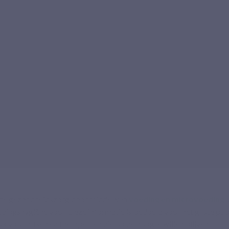
de gezondheidszorg door middel van
voeding en microvoeding
.
edingshygiëne voor. Deze informatie is bedoeld voor het grote publ
 voor artsen en therapeuten die op de hoogte willen blijven.