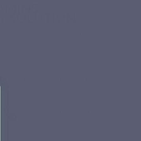
AMINS,
Y SOLUTION
t al meer dan 30 jaar gespecialiseerd is in
therapie.
BIOBASED VERPAKKING
SCHONE SUPPLEMENTEN