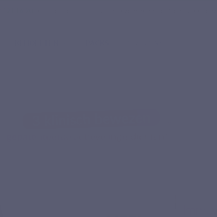
7 21 16 20
Het laboratorium LEPIVITS
Gezondheidsblog
Contacteer onz
BEHOEFTEN
PACKS
OVER ONS