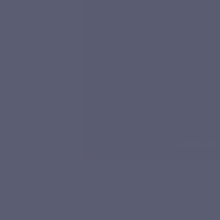
LEPIVITS maakt het publiek bewust van 
artikelen, adviezen en informatie over vo
gezondheid in handen kan nemen, maar ook