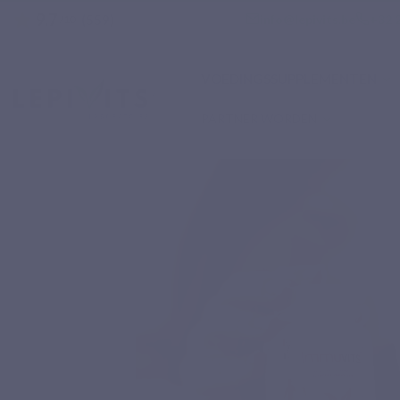
9.7
star
email
phone
info@lepivits.be
+32 2
(559)
/10
VOEDINGSSUPPLEMENTEN
PARTNER WORDEN