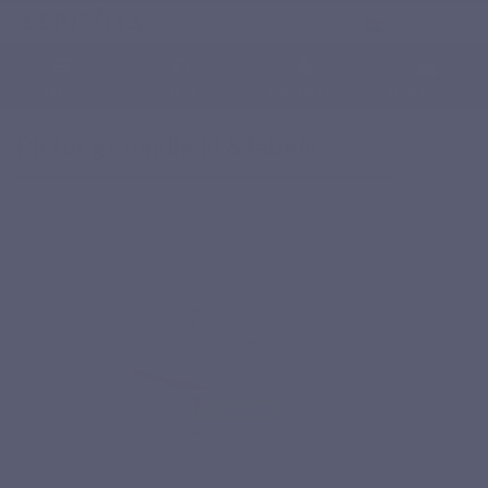
Nederlands
0
Menu
Zoeken op
Meld je aan.
Winkelwagen
Home
Laboratorium
Pictos gezondheid & labels
Pictos gezondheid & labels