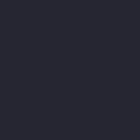
Abonneer u op onze nieuwsbrief
U kunt op elk gewenst moment weer uitschrijven. Hiervoor kunt u de contactgegevens
gebruiken uit de algemene voorwaarden.
Ik heb het
privacybeleid
gelezen en aanvaard.
LEPIVITS