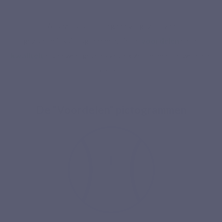
Al onze producten gaan vergezeld van
gezondheidspictogrammen, die de
voordelen
en de
kwaliteit
ervan weergeven. Ontdek ze om meer te weten te
komen!
De "Voordelen" pictogrammen