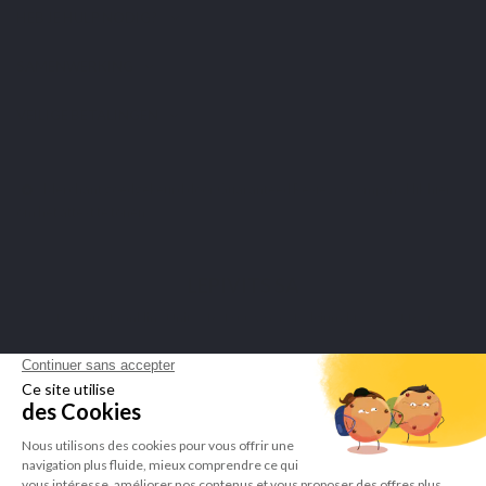
HEB JE HULP NODIG?
SAMENWERKING
VEILIGE BETALINGEN
Merchant goedgekeurd door Guaranteed Reviews Company,
klik hier
om het attest te tonen
.
LEPIVITS SA
4 Avenue Franklin - Unité, 16 1300 Wavre Belgium |
+3227211620