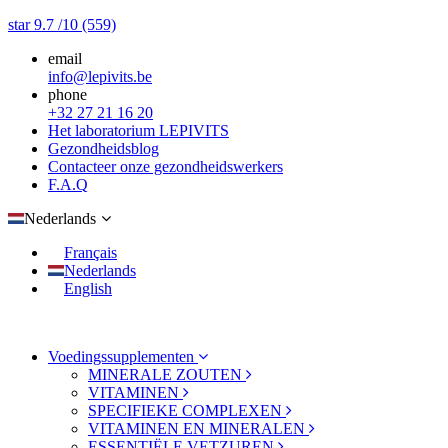
star
9.7
/10
(559)
email
info@lepivits.be
phone
+32 27 21 16 20
Het laboratorium LEPIVITS
Gezondheidsblog
Contacteer onze gezondheidswerkers
F.A.Q
Nederlands
Français
Nederlands
English
Voedingssupplementen
MINERALE ZOUTEN
VITAMINEN
SPECIFIEKE COMPLEXEN
VITAMINEN EN MINERALEN
ESSENTIËLE VETZUREN