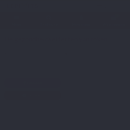
Nederlands
0
Menu
Zoeken op
Meld je aan.
Winkelwagen
Home
Blog
Gezondheid & Wellness
De gezondheidseffecten van roken
De gezondheidseffecten van roken
22-04-2015
Gezondheid & Wellness
Twitter
Hoofdpagina
Volgend
Facebook
artikel
Pinterest