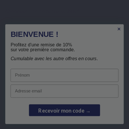
Abonneer u op onze nieuwsbrief
BIENVENUE !
U kunt op elk gewenst moment weer uitschrijven. Hiervoor kunt u de contactgegevens
gebruiken uit de algemene voorwaarden.
Ik heb het
privacybeleid
gelezen en aanvaard.
Profitez d'une remise de 10%
sur votre première commande.
Cumulable avec les autre offres en cours.
Prénom
LEPIVITS
Email
HEB JE HULP NODIG?
Recevoir mon code →
SAMENWERKING
VEILIGE BETALINGEN