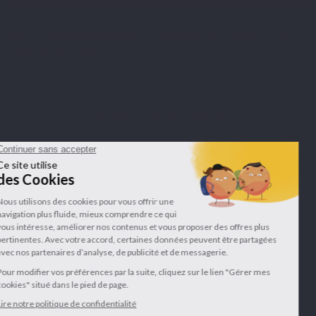
Merchant goedgekeurd door Guaranteed Reviews Company,
klik hier
om het attest te tonen
.
LEPIVITS SA
4 Avenue Franklin - Unité, 16 1300 Wavre Belgium |
+3227211620