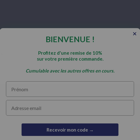
BIENVENUE !
Profitez d'une remise de 10%
de
sur votre première commande.
Cumulable avec les autres offres en cours.
Prénom
Email
ODIG?
SAMENWERKING
VEILIGE BE
Beoefenaar worden
Recevoir mon code →
ragen
Reseller worden