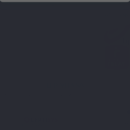
Onze partners
lingen
WIJZE VAN
nd
isgeving
heren
LEPIVITS SA
4 Avenue Franklin - Unité, 16 1300 Wavre Belgium |
+3227211620