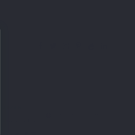
TALINGEN
Merchant goedgekeurd door
Guaranteed Reviews Company,
klik
hier om het attest te tonen
.