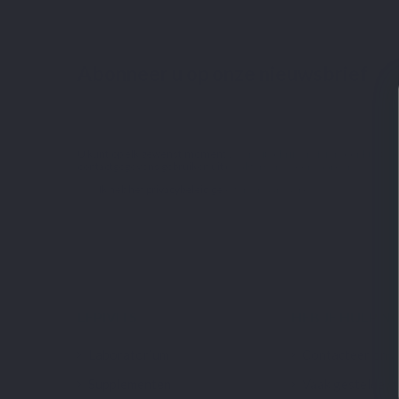
Abonneer u op onze nieuwsbrief
U kunt op elk gewenst moment weer uitschrijven. Hiervoor kunt u 
contactgegevens gebruiken uit de algemene voorwaarden.
Ik heb het
privacybeleid
gelezen en aanvaard.
LEPIVITS
HEB JE HULP N
Laboratorium
Contacteer ons
Supplementen
Vaak gestelde v