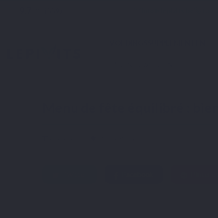
9.7
star
email
phone
info@lepivits.be
+32 2
(559)
/10
VOEDINGSSUPPLEMENTEN
PARTNER WORDEN
Home
Blog
Microvoeding
Menu de fête équilibré : bien manger pendant les 
Menu de fête équilibré : bie
2-12-2025
Microvoeding
Twitter
Facebook
Pinteres