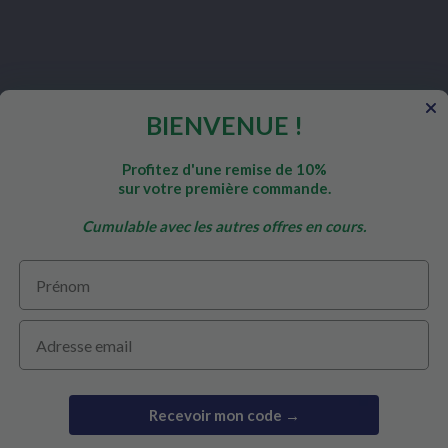
BIENVENUE !
Profitez d'une remise de 10%
de
sur votre première commande.
Cumulable avec les autres offres en cours.
Prénom
Email
ODIG?
SAMENWERKING
VEILIGE BE
Beoefenaar worden
Recevoir mon code →
ragen
Reseller worden