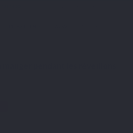
7 21 16 20
Het laboratorium LEPIVITS
Gezondheidsblog
Contacteer onz
BEHOEFTEN
PACKS
OVER ONS
réveillons
n manger pendant les réveillons
t