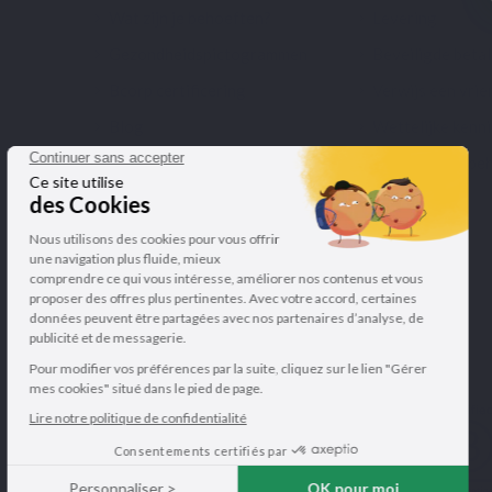
Wat zijn je behoeften?
Levering
Gezondheidspictogrammen
Beveiligde beta
Bcorp certificering
Verwijs een vrie
Blog
Wettelijke kenn
Mijn cookies be