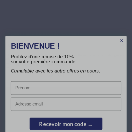
Abonneer u op onze nieuwsbrief
BIENVENUE !
U kunt op elk gewenst moment weer uitschrijven. Hiervoor kunt u de contactgegevens
Profitez d'une remise de 10%
gebruiken uit de algemene voorwaarden.
sur votre première commande.
Ik heb het
privacybeleid
gelezen en aanvaard.
Cumulable avec les autre offres en cours.
Prénom
Email
LEPIVITS
HEB JE HULP NODIG?
Recevoir mon code →