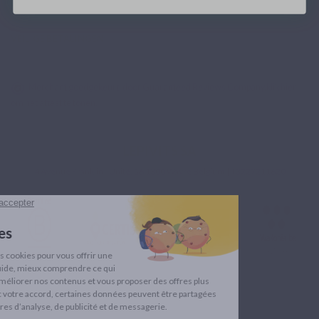
SAMENWERKING
VEILIGE BETALINGEN
Merchant goedgekeurd door Guaranteed Reviews Company,
klik hier
om het attest te tonen
.
LEPIVITS SA
4 Avenue Franklin - Unité, 16 1300 Wavre Belgium |
+3227211620