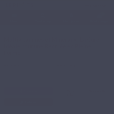
Nederlands
0
Menu
Zoeken op
Meld je aan.
Winkelwagen
Home
Blog
Microvoeding
Multivitamines et Minéraux : La Cure Idéale pour une
Rentrée en Pleine Forme
Multivitamines et Minéraux : La Cure
Idéale pour une Rentrée en Pleine
Forme
8-09-2025
Microvoeding
Twitter
Vorig
Hoofdpagina
Facebook
artikel
Pinterest