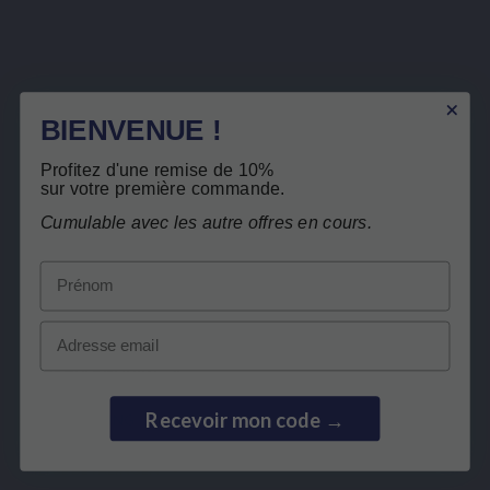
Abonneer u op onze nieuwsbrief
BIENVENUE !
U kunt op elk gewenst moment weer uitschrijven. Hiervoor kunt u de contactgegevens
gebruiken uit de algemene voorwaarden.
Ik heb het
privacybeleid
gelezen en aanvaard.
Profitez d'une remise de 10%
sur votre première commande.
Cumulable avec les autre offres en cours.
Prénom
LEPIVITS
Email
HEB JE HULP NODIG?
Recevoir mon code →
SAMENWERKING
VEILIGE BETALINGEN