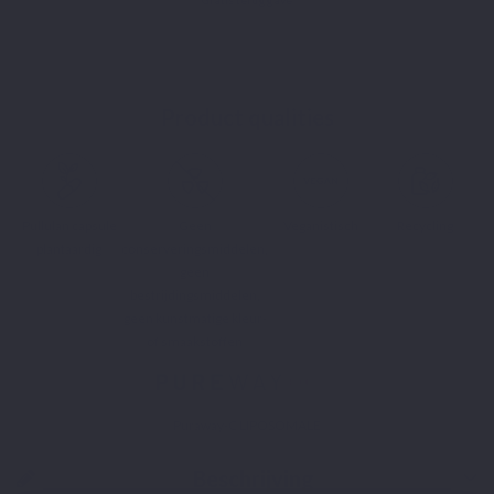
Product qualities
Pullulan capsule
Geen
Veganistisch
Recycling
plantaardig
conserveringsmiddelen,
geen
bestrijdingsmiddelen,
geen kunstmatige kleur-
of smaakstoffen
Puraway-C LIPOSOMALE
Beschrijving