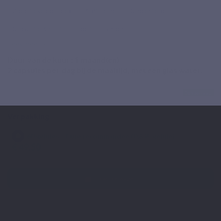
Specifieke complex
Anti-aging
Cholesterol
Circulatie & Hart
Sport
Vision
Lees meer >
Duur van de kuur :
1
maand(en)
2 capsules per dag bij de maaltijd, met een glas water.
Op voorraad
Verpakking
60 gélules - Cure recommandée (0,83€/gélule)
€ 49,50
Inclusief belasting
In winkelwagen