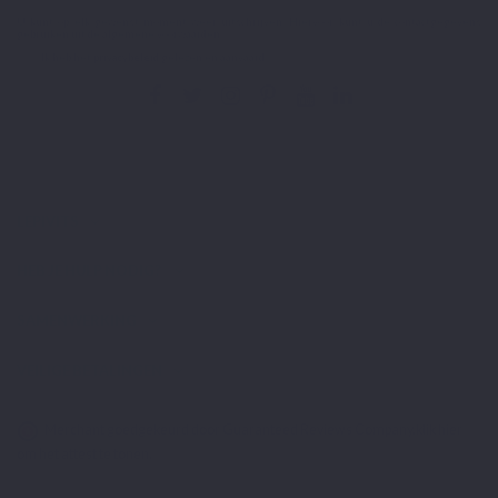
U kunt op elk gewenst moment weer uitschrijven. Hiervoor kunt u de contactgegevens
gebruiken uit de algemene voorwaarden.
Ik heb het
privacybeleid
gelezen en aanvaard.
LEPIVITS
HEB JE HULP NODIG?
SAMENWERKING
VEILIGE BETALINGEN
Merchant goedgekeurd door Guaranteed Reviews Company,
klik hier
om het attest te tonen
.