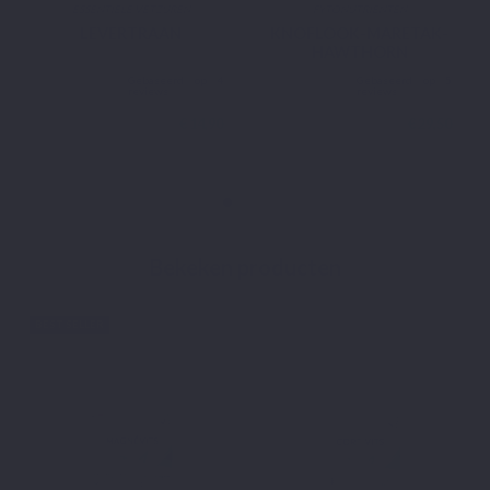
ESSENTIËLE VETZUREN
FYTONUTRIËNTEN
LEVERTRAAN
KNOFLOOK-MARETAK-
HAWTHORN
€ 14,90
€ 29,50
Bekeken producten
BEST SELLER