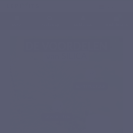
Nederlands
0
Menu
Zoeken op
Meld je aan.
Winkelwagen
Home
Voedingssupplementen
Fytonutriënten
SILICA