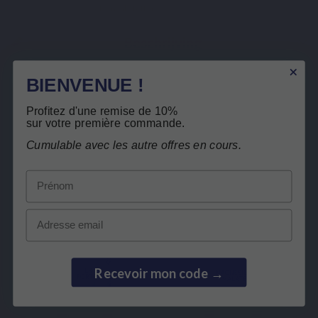
of smaakstoffen
Beschrijving
Details van het product
BIENVENUE !
Verwante producten
Profitez d'une remise de 10%
sur votre première commande.
Klanten die dit product kochten, kochten
Gratis teruggave
Cumulable avec les autre offres en cours.
ook:
Prénom
BEST SELLER
Email
Recevoir mon code →