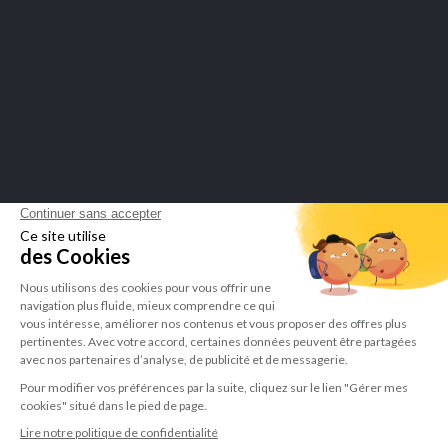
Merchant goedgekeurd door Guaranteed Reviews Company,
klik hier
om het attest te tonen
.
LEPIVITS SA
4 Avenue Franklin - Unité, 16 1300 Wavre Belgium |
+3227211620