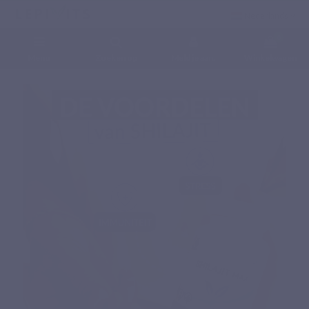
Nederlands
0
Menu
Zoeken op
Meld je aan.
Winkelwagen
Home
Voedingssupplementen
Mineralen
SHILAJIT MAX