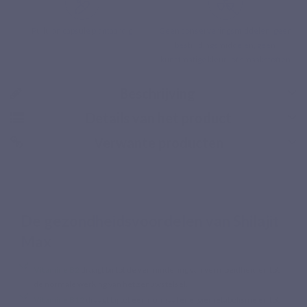
Pullulan capsule plantaardig
Geen conserveringsmiddelen, geen
bestrijdingsmiddelen, geen
kunstmatige kleur- of smaakstoffen
Beschrijving
Gratis teruggave
Details van het product
Verwante producten
De gezondheidsvoordelen van Shilajit
Max
Vitamine B2
draagt bij tot de vermindering van vermoeidheid en tot
de normale werking van het zenuwstelsel.
Vitamine B12
draagt bij tot een normaal energiemetabolisme en tot