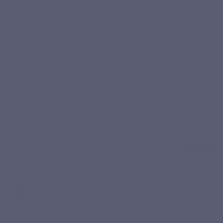
Tonus & Vitaliteit & Sport
De essentiële troeven van Shilajit Max
Zuivere Himalaya Shilajit
, gestandaardiseerd op 500 mg/capsule
Rijk aan biologisch beschikbare
fulvinezuren
Toevoeging van vitamine B2 & B12 die helpt
tegen vermoeidheid
Plantaardige pullulancapsules
zonder synthetische hulpstoffen
Lees meer >
Duur van de kuur :
1
maand(en)
2 capsules per dag met een glas water bij de maaltijd.
Op voorraad
Verpakking
60 gelules - Cure recommandée (0,48€/gélule)
€ 28,50
Inclusief belasting