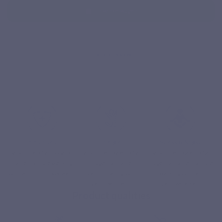
In winkelwagen
Immuniteit
Energie
Stress & Angst
Vitamine B12 draagt bij
Vitaminen B2 en B12
Vitaminen B2 en B12
tot de normale werking
dragen bij tot de
dragen bij tot de normale
van het immuunsysteem.
vermindering van
werking van het
vermoeidheid.
zenuwstelsel.
Product qualities