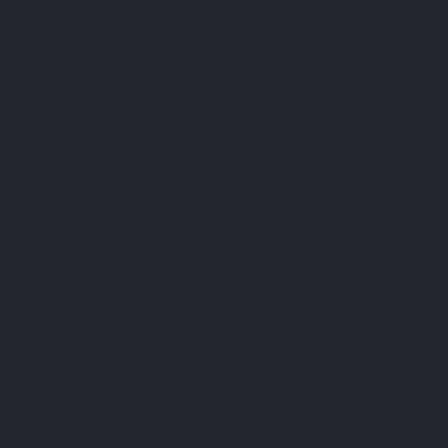
Conclusie
Met
Shilajit Max – LEPIVITS
kiest u voor een
natuurlijk
en zuiver
supplement, speciaal ontwikkeld om uw
energie
en
vitaliteit
dagelijks te ondersteunen.
Een praktische en transparante oplossing, in lijn met uw
verwachtingen op het vlak van welzijn.
Bibliografie
[1] Mishra T, Dhaliwal HS, Singh K, Singh N. Shilajit (Mumie):
Current Status of Biochemical, Therapeutic and Clinical