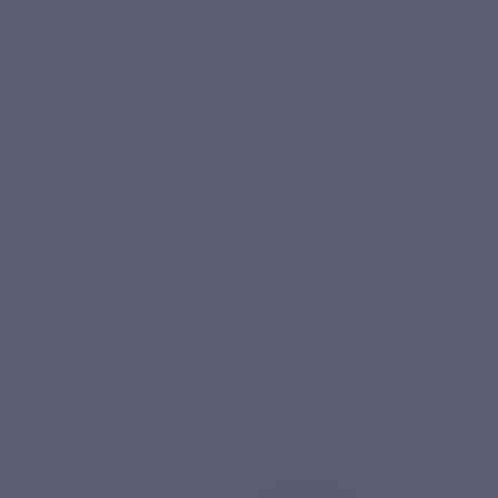
de normale werking van het immuunsysteem.
Bron van
fulvinezuren
, van nature aanwezig in zuivere Himalaya
Shilajit [1].
Een ideale formule voor wie dagelijks
meer energie
wil.
De technische troeven van de formule
Gestandaardiseerd Shilajit-extract
, getitreerd in fulvine- en
humuszuren voor een optimale kwaliteit.
Vitamine B2 (Ribo-5-fosfaat) en B12 (Methylcobalamine)
in
actieve, direct opneembare vormen.
100% plantaardige capsules van pullulan
, afkomstig uit natuurlijke
fermentatie, zonder controversiële toevoegingen.
Geschikt voedingssupplement voor
veganisten
, respectvol voor uw
lichaam en het milieu.