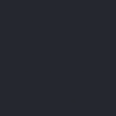
Advances. Current Nutrition & Food Science. 2019;15(2):104-
120. doi:10.2174/1573401313666170823160217.
[2] Keller JL, Housh TJ, Hill EC, Smith CM, Schmidt RJ,
Johnson GO. The effects of Shilajit supplementation on fatigue-
induced decreases in muscular strength and serum
hydroxyproline levels. J Int Soc Sports Nutr. 2019;16(1):3.
doi:10.1186/s12970-019-0270-2.
[3] Stohs SJ. Safety and efficacy of shilajit (mumie, moomiyo).
Phytother Res. 2014;28(4):475-9. doi:10.1002/ptr.5018.
Klanten die dit product kochten, kochten
ook: