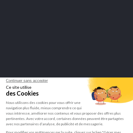
VEILIGE BETALINGEN
Merchant goedgekeurd door Guaranteed Reviews Company,
klik hier
om het attest te tonen
.
LEPIVITS SA
4 Avenue Franklin - Unité, 16 1300 Wavre Belgium |
+3227211620