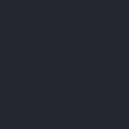
de la structure et de la fonctionnalité des tissus de notre
corps. Avec l’âge, sa production diminue naturellement,
entraînant des changements visibles comme les rides ou une
diminution du
confort articulaire
.
Les
différentes sources de collagène sur le marché
– qu’il
soit
bovin
,
marin
, issu de la
membrane de coquille d’œuf
(veggie),
végétal
ou
vegan
répondent à des besoins variés en
fonction de leur composition spécifique. Certaines
conviennent davantage à la structure des tissus cutanés,
tandis que d’autres sont particulièrement adaptées à la
composition des tissus articulaires. En parallèle, des
alternatives naturelles, comme une alimentation riche en
vitamine C
,
zinc
ou glycine, associées à des habitudes de vie
saines, permettent de stimuler sa production.