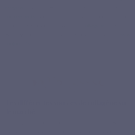
exogène
qu’il provienne de l’alimentation ou de
compléments
spécifiques est devenue populaire pour
répondre aux besoins croissants en
collagène
, notamment
avec l’âge ou en cas de sollicitations intenses des
tissus
conjonctifs
.
Les différentes sources de collagène sur
le marché
Le collagène, disponible sous différentes formes, provient de
diverses sources. Chacune offre des propriétés spécifiques,