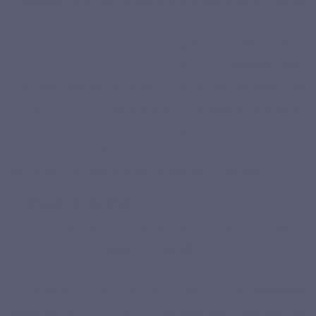
Cependant, cette source peut entraîner des allergies chez les
personnes sensibles aux produits de la mer. De plus, sa récolte
et sa transformation en
compléments alimentaires
entraînent souvent un coût plus élevé que le
collagène bovin
.
Une méta-analyse a examiné les effets potentiels du
collagène marin sur
l’hydratation et l’élasticité de la peau
,
en particulier chez les femmes d’âge moyen, en mettant en
lumière des résultats prometteurs qui nécessitent toutefois
des recherches supplémentaires pour être confirmés.[6]
Collagène végétal
Contrairement aux sources animales, ce que l'on appelle
couramment "
collagène végétal
" ne contient pas
directement de collagène, car cette protéine est
exclusivement d'origine animale. Il s’agit plutôt de
composés
bioactifs
qui stimulent la
production naturelle de