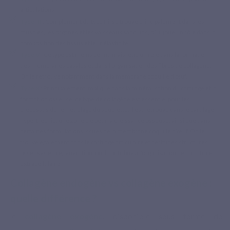
articulations.
Type III
: Complément du type I, il se trouve principalement dans les
muscles, les organes et les vaisseaux sanguins, où il joue un rôle dans la
composition des tissus et leur élasticité.
Type V
: Ce type est moins connu mais joue un rôle dans la formation
des membranes basales et dans l’organisation des fibres de collagène.
On le retrouve notamment dans la membrane coquille d’œuf.
Type X
: Principalement impliqué dans la minéralisation du cartilage et la
formation osseuse, ce type de collagène est essentiel pour les
processus de remodelage du squelette. Il est retrouvé dans le cartilage
hypertrophié, une zone clé pour la croissance osseuse, ainsi que dans
certaines formulations issues de la membrane coquille d’œuf. On le
trouve également dans le cartilage articulaire et certaines structures
osseuses en régénération, où il contribue à l'organisation de la matrice
extracellulaire.
Collagène endogène vs collagène exogène :
quelle différence ?
Le
collagène exogène
, disponible sous forme de