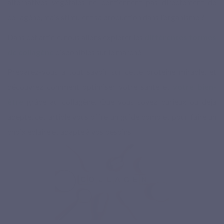
alternatives végétales ne contiennent pas directement de
collagène, mais stimulent sa production dans l’organisme ?
Dans cet article, nous allons explorer les
différentes formes
de collagène
disponibles sur le marché.
Préparez-vous à tout savoir sur cette protéine miracle, et
découvrez comment optimiser votre santé et
votre bien-
être
grâce au collagène. Que vous soyez curieux ou déjà
adepte, cet article vous offre un guide complet pour faire un
choix éclairé et adapté à vos besoins.