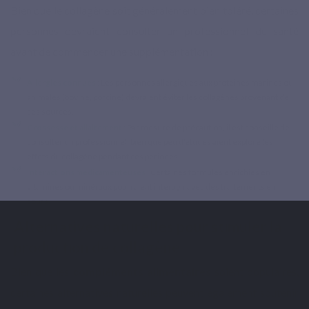
Bien que le collagène soit généralement bien toléré, certaines
personnes devraient consulter un professionnel de santé
avant de commencer une supplémentation :
Allergies connues
: Les personnes allergiques aux protéines marines ou
animales (bovine, porcine) devraient éviter les collagènes provenant de
ces sources.
Grossesse et allaitement
: Par mesure de précaution, il est conseillé de
consulter un professionnel, bien que peu d’études aient exploré les
effets du collagène pendant ces périodes.
Interactions médicamenteuses
: Certaines formules enrichies en
vitamines ou minéraux pourraient interagir avec des traitements en
cours.
Alternatives naturelles pour stimuler la
production de collagène
Bien que les
compléments alimentaires
soient populaires,
certaines alternatives naturelles peuvent également soutenir