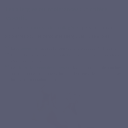
Les allergies ou intolérances : un critère
essentiel
Certaines
sources de collagène
peuvent poser des
problèmes pour les personnes allergiques ou sensibles :
Le
collagène marin
est à éviter pour ceux allergiques aux fruits de mer.
Les produits à base de
porc
ou de
bœuf
peuvent contenir des traces
d’agents allergènes.
Les
alternatives végétales ou véganes
, bien que absentes de protéines
animales, nécessitent une vérification rigoureuse des additifs utilisés
lors de la fermentation microbienne.