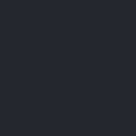
mer.
Le
soufre
: Le soufre est un élément naturellement présent dans
certains aliments comme l’ail, l’oignon et les œufs. Il intervient dans
plusieurs processus biologiques, notamment au niveau des
tissus
conjonctifs
. On le retrouve sous forme de composés soufrés dans les
protéines, jouant un rôle dans la structure des fibres protéiques, dont
celles du collagène.
La
glycine
et la
proline
: Ces
acides aminés
, qui composent une grande
partie des
fibres de collagène
, sont abondants dans les aliments riches
en protéines comme le poulet, le poisson, les œufs et les légumineuses.
Adopter des modes de vie favorisant la
synthèse du collagène
En plus de l’alimentation, certaines habitudes quotidiennes
peuvent stimuler la production de collagène ou ralentir sa
dégradation :
Protection solaire
: Les rayons UV endommagent les fibres de
collagène, provoquant leur fragmentation et accélérant le vieillissement