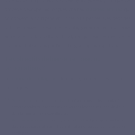
procédé découpe les longues chaînes
d’acides aminés
qui
composent le collagène en unités plus petites. Ces peptides
ont une masse moléculaire réduite, généralement comprise
entre 2 et 5 kilodaltons (kDa), ce qui leur permet d’être
facilement absorbés par l’intestin grêle après ingestion.
Les objectifs de bien-être : peau ou
articulations ?
Le
choix du collagène
dépend également des objectifs
spécifiques :
Pour la peau
: Le collagène de
type I
, présent dans les tissus cutanés, se
retrouve majoritairement dans les sources bovines, marines ainsi que
dans la membrane de coquille d'œuf.
Pour les articulations
: Le
collagène de
type II
est principalement extrait
du cartilage porcin et marin. Il est naturellement présent dans les tissus
cartilagineux.