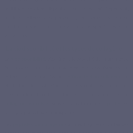
multitude d’options disponibles sur le marché. Cependant,
plusieurs critères clés peuvent guider votre décision en
fonction de vos objectifs, de vos besoins spécifiques et de
vos valeurs.
La biodisponibilité et les types de collagène
La
biodisponibilité
, c’est-à-dire la capacité d’un nutriment à
être absorbé et utilisé efficacement par l’organisme, est un
critère essentiel pour évaluer
l’efficacité d’un collagène
. En
effet, tous les collagènes ne se valent pas en termes
d’assimilation. Parmi les formes les plus étudiées, le
collagène hydrolysé
, souvent sous forme de
peptides
, se
distingue par sa haute biodisponibilité.
Les
peptides de collagène
sont des fragments protéiques
obtenus par un processus appelé hydrolyse enzymatique. Ce