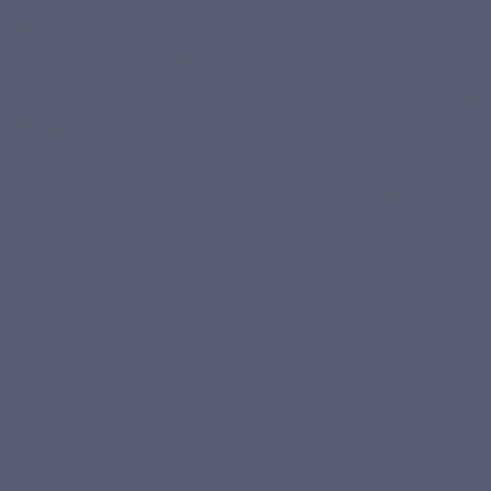
collagène dans le corps
. Ces substituts sont généralement
issus de
protéines végétales
, comme le soja ou le blé, et
contiennent des acides aminés nécessaires à la
synthèse du
collagène endogène
. Bien que l’appellation "collagène
végétal" soit impropre, ces alternatives sont appréciées par
les personnes suivant un mode de vie
végétarien
ou
recherchant des options écoresponsables. Leur efficacité
repose sur la capacité du corps à utiliser ces précurseurs pour
produire du collagène endogène.
Cette source est particulièrement prisée par les personnes
adoptant un
mode de vie végétarien
ou recherchant des
options écoresponsables. Toutefois, son impact est plus
indirect et dépend de la capacité de l’organisme à
transformer ces précurseurs en collagène fonctionnel. Des