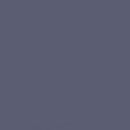
utilisation des membranes d’œufs, un sous-produit alimentaire
généralement sous-exploité. Bien qu’elle réponde en partie aux
préoccupations éthiques liées à l’élevage, elle reste limitée par la
disponibilité des matières premières et les contraintes
d’approvisionnement, ce qui peut en faire une ressource précieuse mais
moins abondante.
Coût élevé pour certaines sources
Le prix des compléments de collagène varie
considérablement selon leur source et leur mode de
production :
Collagène marin
: En raison de sa haute biodisponibilité et de la
complexité de son extraction, ce type de collagène est souvent plus
coûteux que les alternatives bovines.
Collagène vegan
: Basé sur des technologies de pointe comme la
fermentation microbienne, son prix est élevé, ce qui le rend moins
accessible pour certains consommateurs.