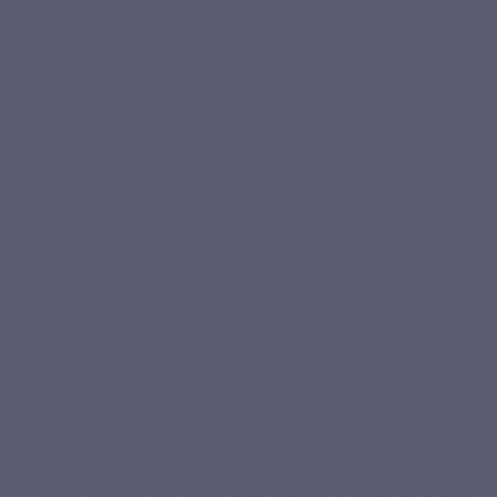
Le collagène : un complément pour qui ?
Le
collagène
est un élément fondamental de la
santé des
tissus conjonctifs
, mais sa production diminue
naturellement avec l’âge. Les compléments de collagène
suscitent donc un intérêt croissant auprès de diverses
populations, qu’il s’agisse d’améliorer l’apparence de la peau,
de soutenir les articulations ou de compenser les
effets du
vieillissement
.
Après 30
ans
: Dès la trentaine, la production endogène commence à
diminuer, à raison de 1 % par an environ.[9] Cette baisse entraîne
progressivement des signes visibles comme les rides ou la perte