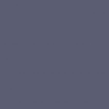
formulations visant à soutenir les articulations. Cette source
est abondante et moins coûteuse que d’autres options, mais
elle peut soulever des préoccupations éthiques ou religieuses
dans certaines communautés.
Toutefois, cette source n’est pas exempte de limites. Le
processus d’extraction nécessite un contrôle strict pour
éviter tout risque de contamination, notamment par des
agents pathogènes. De plus, son origine animale peut poser
des problématiques éthiques ou religieuses pour certains
consommateurs. Bien que des recherches aient exploré les
effets du collagène bovin, il est important de noter qu’aucune
allégation de santé spécifique n’est actuellement autorisée
concernant ces produits. Des études ont suggéré que la
consommation régulière de peptides de collagène bovin
pourrait favoriser la régénération des tissus cutanés et