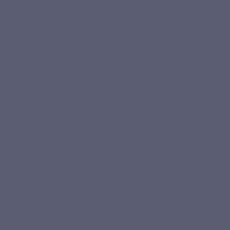
compléments alimentaires
, provient de sources variées
telles que le
bovin
, le
marin
, le
végétal
ou encore le
vegan
.
Ce type de collagène est hydrolysé en peptides, des
fragments plus petits qui peuvent être assimilés par
l’organisme. Ces peptides contiennent des acides aminés
spécifiques qui participent à la
synthèse du collagène
par
les cellules, notamment dans les tissus cutanés, articulaires et
conjonctifs.
Contrairement au
collagène endogène
, produit
naturellement par l’organisme et qui tend à diminuer avec
l’âge, le
collagène exogène
provient de sources externes.
Bien que l’organisme ne l’utilise pas directement pour
"remplacer" son propre collagène, ces peptides sont intégrés
dans les mécanismes métaboliques qui soutiennent la
structure et la fonctionnalité des tissus.