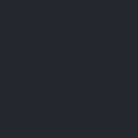
la production de collagène par l’organisme. Une alimentation
équilibrée et des habitudes de vie adaptées jouent un rôle clé
dans le maintien de la structure des tissus cutanés, articulaires
et conjonctifs.
Une nutrition adaptée
Pour produire du collagène, le corps a besoin de plusieurs
éléments nutritifs, agissant comme des "briques" ou des
catalyseurs dans ce processus complexe :
La
vitamine C
: Essentielle pour la synthèse du collagène, cette vitamine
agit comme cofacteur dans la stabilisation et la
structuration des fibres
de collagène
.[3] On la trouve dans les agrumes, les baies, les poivrons
ou encore le brocoli.
Le
zinc
: Un
minéral essentiel
impliqué dans de nombreux processus
biologiques, notamment la
synthèse normale des protéines
, ce qui en
fait un élément clé pour le maintien de tissus sains comme les os, les
cheveux, les ongles et la peau.[11] On le trouve dans des aliments tels
que les graines de courge, les noix, les légumineuses et les fruits de