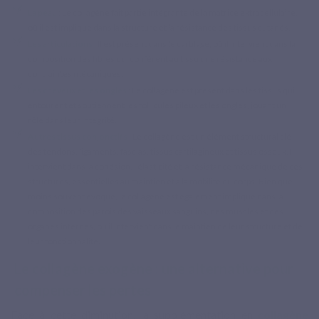
La peau
: Le collagène fait partie intégrante de la matrice extracellulaire,
où il est impliqué dans la structure et la résistance des tissus cutanés.
Les articulations
: Il est présent dans le cartilage, où il intervient dans la
composition des fibres qui confèrent au tissu une résistance aux
contraintes mécaniques.
Les cheveux et les ongles
: Le collagène est présent dans les tissus qui
entourent et soutiennent les follicules pileux et les ongles, jouant un
rôle dans leur intégrité.
Autres tissus conjonctifs
: Le collagène est un élément structural clé
des tendons, ligaments, fascias, tissus cartilagineux et tissus osseux. Il
intervient dans la cohésion, l’élasticité et la résistance mécanique de ces
structures, essentielles au maintien et à la mobilité du corps. Bien que
moins souvent évoqué, le collagène est également impliqué dans la
composition des parois des vaisseaux sanguins, des muscles et des
organes internes, où il intervient dans le maintien de leur structure et de
leur fonctionnalité.
Le collagène exogène : une alternative pour
compenser les pertes
Face à cette diminution, la supplémentation en
collagène