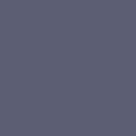
Pourquoi le collagène est-il indispensable ?
Dès l’âge de 25 ans, la
production de collagène endogène
,
c’est-à-dire produite naturellement par le corps, commence à
diminuer
de manière progressive. Cette baisse devient plus
marquée avec le temps et est aggravée par des
facteurs
environnementaux
ou
comportementaux
:
L’exposition aux rayons UV
: Les rayons ultraviolets accélèrent la
dégradation des fibres de collagène.[2]
Une alimentation déséquilibrée
: Un apport insuffisant en acides aminés
essentiels ou en micronutriments comme la
vitamine C
, nécessaire à la
synthèse du collagène, peut réduire la production endogène.[3]
Le stress oxydatif
: La pollution, le tabac et les radicaux libres accélèrent
les dommages causés aux fibres de collagène.
Le
collagène
est présent dans de nombreux tissus
conjonctifs :