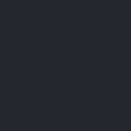
de la peau.[2] Appliquer un écran solaire quotidiennement permet de
limiter ces effets.
Hydratation
: Maintenir une bonne hydratation est essentiel pour le
fonctionnement optimal des cellules, y compris celles qui synthétisent
le collagène. Boire de l’eau et consommer des aliments riches en eau,
comme les concombres ou les pastèques, peut être bénéfique.
Éviter les excès
: Réduire la consommation de sucre et de tabac, deux
facteurs qui favorisent la dégradation des fibres de collagène, contribue
également à sa préservation.
Conclusion
Le
collagène
est bien plus qu’un simple
complément
alimentaire
. C’est une protéine essentielle pour le maintien