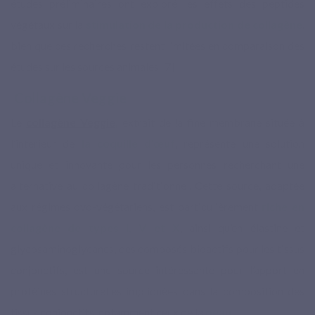
études préliminaires ont exploré les effets des peptides
végétaux sur la
stimulation de la production de collagène
,
bien que ces recherches restent limitées en comparaison des
études sur les sources animales.[7]
Collagène Veggie
Le
collagène Veggie
,
extrait de la fine membrane située à
l’intérieur de
la coquille d’œuf
, représente une solution
unique et innovante pour les personnes recherchant une
alternative au collagène traditionnel. Cette source, adaptée
aux régimes ovo-végétariens, est particulièrement
riche en
collagène de types I, V et X
, ainsi qu’en élastine et
glycosaminoglycanes, des composés bioactifs pour les tissus
conjonctifs, est une source intéressante pour l’apport en
protéines structurelles impliquées dans la composition des
tissus conjonctifs, notamment ceux de la
peau
.