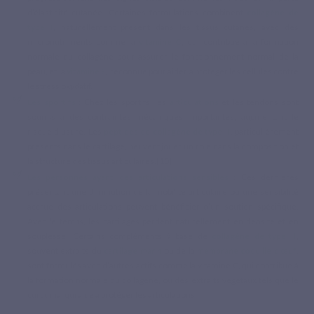
d’élasticité cutanée. Certaines formulations combinent
collagène de
type I
, naturellement présent dans les tissus cutanés, avec des
micronutriments comme la
vitamine C
, qui contribue à la formation
normale du collagène pour assurer le fonctionnement normal de la
peau, et la
vitamine E
, reconnue pour aider à protéger les cellules contre
le stress oxydatif.
Les sportifs
: Chez les sportifs, les
articulations
et les tendons sont
soumis à des contraintes mécaniques importantes, augmentant le
risque d’usure. Les
peptides de collagène de type II
, particulièrement
présents dans le cartilage, peuvent jouer un rôle dans la composition et
la structure des tissus articulaires.[10]
Les personnes ayant des articulations sensibles
: Ces dernières
présentant une diminution de la mobilité articulaire ou une sensibilité
accrue des articulations peuvent bénéficier d’un soutien spécifique.
Avec le temps, les cartilages perdent naturellement en densité et en
souplesse. Certains compléments à base de
collagène de type II
,
souvent extraits du
cartilage marin
ou de la
membrane coquille d’œuf
,
sont formulés avec d’autres actifs comme la vitamine C, qui contribue à
la formation normale du collagène, ou des extraits végétaux tels que le
curcuma, qui aide à
protéger les articulations
.