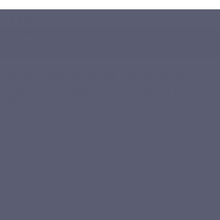
Français
0
Menu
Chercher
Connexion
Panier
Accueil
Blog
Micronutrition
Quel collagène choisir ? Bovin, marin, végétal ou vegan :
tout savoir sur leurs différences
Quel collagène choisir ? Bovin, marin,
végétal ou vegan : tout savoir sur leurs
différences
14-02-2025
Micronutrition
Saviez-vous que le collagène représente environ 30 %
des protéines totales de notre corps ?
Cette molécule essentielle agit comme une véritable
charpente biologique, garantissant
l’élasticité
et la
solidité
de
notre peau
, de
nos articulations,
de
nos os et
même de