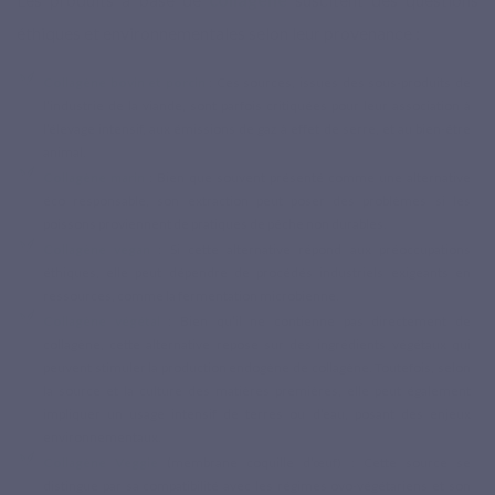
éthiques et environnementales selon leur provenance :
Collagène bovin et porcin
: Ces sources, issues des sous-produits de
l’industrie de la viande, sont parfois critiquées pour leur association à
l’élevage intensif, aux émissions de gaz à effet de serre, et au bien-être
animal.
Collagène marin
: Bien que souvent présenté comme une alternative
éco responsable, son extraction peut poser des problèmes si les
poissons proviennent de pratiques de pêche non durables.
Collagène vegan
: Si cette alternative répond aux préoccupations
éthiques, elle peut dépendre de procédés industriels exigeants en
ressources, comme la fermentation microbienne.
Collagène végétal
: Bien qu’il ne contienne pas directement de
collagène, cette alternative repose sur des ingrédients végétaux qui
peuvent stimuler la production endogène de collagène. Toutefois, selon
la source et la culture des matières premières, elle peut également
impliquer un usage intensif de terres ou d’eau, posant des enjeux
environnementaux.
Collagène Veggie
(membrane coquille d’œuf) : Cette source se
distingue par sa compatibilité avec les régimes ovo-végétariens et son