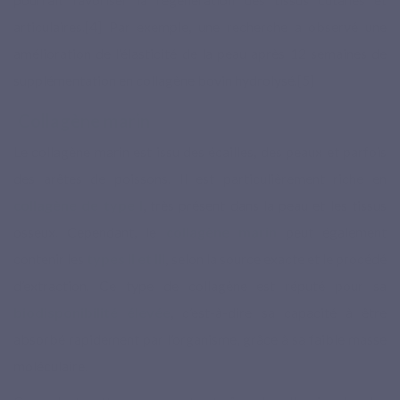
articulaires.[4] Par exemple, une recherche a observé une
amélioration de l’élasticité de la peau après 12 semaines de
supplémentation en collagène bovin hydrolysé.[5]
Collagène marin
Le
collagène marin
est issu des écailles, des peaux et parfois
des arêtes de poissons. Il est particulièrement riche en
collagène de type I
, très présent dans la peau et les tissus
osseux. Cependant, le
collagène marin
peut également
contenir les
types II et III
, selon la source exacte et le procédé
d’extraction. Ce type de collagène est réputé pour sa
biodisponibilité élevée
, c’est-à-dire sa capacité à être
absorbé rapidement par l’organisme, grâce à sa faible masse
moléculaire.