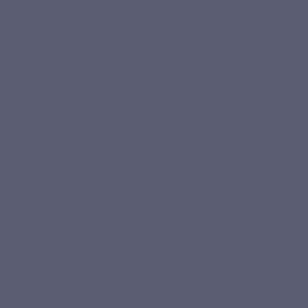
nos organes internes. Avec le temps, sa production naturelle
diminue, laissant place à des
signes visibles du
vieillissement.
Mais face à la multitude de
compléments alimentaires
disponibles, une question persiste :
Quel type de collagène
choisir ?
Collagène bovin
,
marin
,
végétal
,
vegan
,
porcin
ou encore
issu de la
membrane de coquille d’œuf
(veggie). Chaque
forme possède des caractéristiques uniques, avec ses
avantages et ses limites. Savez-vous, par exemple, que le
collagène
marin
est souvent plébiscité pour sa
biodisponibilité exceptionnelle, mais que le
collagène de
type II
, présent dans le cartilage bovin et marin, est
particulièrement prisé chez les sportifs ? Ou encore, que les