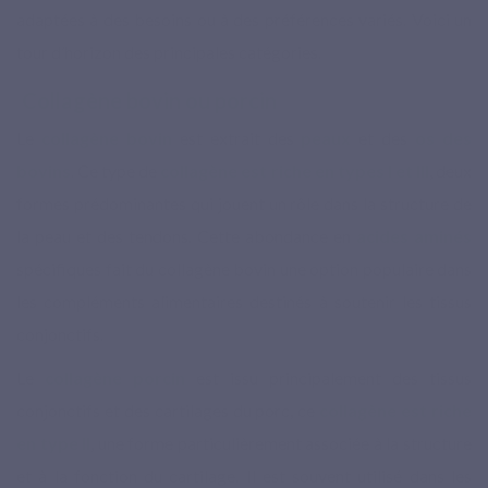
adaptées à des besoins ou à des préférences variés. Voici un
tour d’horizon des principales catégories.
Collagène bovin ou porcin
Le
collagène bovin
est extrait des
peaux
et des
os des
bovins
. Ce type de
collagène est riche en types I et III
, deux
formes prédominantes qui jouent un rôle dans la structure de
la peau et des tendons. Cette abondance en
acides aminés
spécifiques fait du collagène bovin une option populaire dans
les compléments alimentaires destinés à soutenir les tissus
conjonctifs.
Le
collagène porcin
est issu principalement des tissus
conjonctifs et des cartilages du porc, ce
collagène est riche
en type II
, une forme particulièrement associée à la structure
et à la fonction du cartilage. Il est souvent utilisé dans les