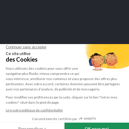
insights from model collagen peptides. Biopolymers. 2012
Mar;97(3):189-98. doi: 10.1002/bip.21725. Epub 2011 Oct
15. PMID: 22002434; PMCID: PMC3299808.
[3] DePhillipo NN, Aman ZS, Kennedy MI, Begley JP,
Moatshe G, LaPrade RF. Efficacy of Vitamin C
Supplementation on Collagen Synthesis and Oxidative Stress
After Musculoskeletal Injuries: A Systematic Review. Orthop
J Sports Med. 2018 Oct 25;6(10):2325967118804544. doi:
10.1177/2325967118804544. PMID: 30386805; PMCID:
PMC6204628.
[4] Wang H. A Review of the Effects of Collagen Treatment in
Clinical Studies. Polymers (Basel). 2021 Nov 9;13(22):3868.
doi: 10.3390/polym13223868. PMID: 34833168; PMCID:
PMC8620403.