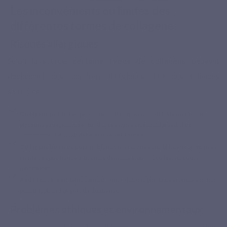
Les inconvénients ou limites des
différentes formes de collagène
Risques allergiques
Selon la source,
certains types de collagène
peuvent
déclencher des réactions allergiques chez des individus
sensibles.
Collagène marin
: Les personnes allergiques aux fruits de mer ou aux
poissons peuvent présenter des réactions croisées lorsqu’elles
consomment du collagène issu de ces sources.
Collagène bovin ou porcin
: Bien que rare, une sensibilité aux protéines
animales spécifiques présentes dans ces types de collagène peut se
manifester.
Additifs
: Dans certains compléments, des excipients ou arômes ajoutés
peuvent être à l’origine d’intolérances.
Problèmes éthiques et environnementaux
Les produits à base de
collagène
suscitent des questions