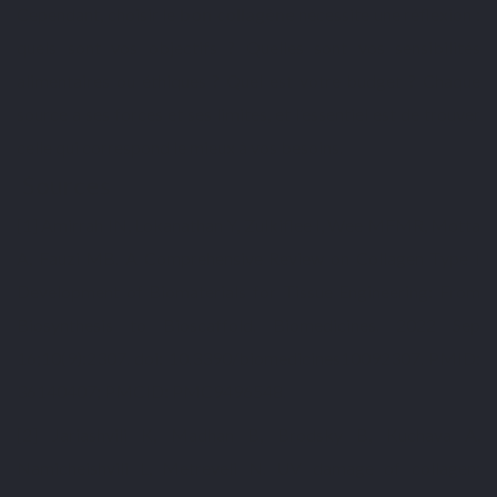
Cependant, choisir le
bon collagène
nécessite une réflexion :
quels sont vos objectifs ? Quelles sont vos sensibilités
alimentaires ou éthiques ? Quel est votre budget ? Chaque
source a ses forces et ses limites, et l’essentiel est de trouver
celle qui correspond le mieux à vos besoins.
Sources
[1] Amirrah IN, Lokanathan Y, Zulkiflee I, Wee MFMR, Motta
A, Fauzi MB. A Comprehensive Review on Collagen Type I
Development of Biomaterials for Tissue Engineering: From
Biosynthesis to Bioscaffold. Biomedicines. 2022 Sep
16;10(9):2307. doi: 10.3390/biomedicines10092307. PMID:
36140407; PMCID: PMC9496548.
[2] Jariashvili K, Madhan B, Brodsky B, Kuchava A,
Namicheishvili L, Metreveli N. UV damage of collagen: