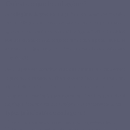
Qu’est-ce que le collagène ?
Le
collagène
, du grec kólla signifiant colle, est une protéine
structurelle présente en abondance dans le corps humain. Il
agit comme un véritable "ciment biologique", offrant
solidité
et élasticité
aux tissus conjonctifs tels que la
peau
, les os, les
tendons, les ligaments et même les parois des vaisseaux
sanguins.[1]
Le collagène est constitué
d’acides aminés
, principalement
la
glycine
, la
proline
et
l’hydroxyproline
, qui forment une
triple hélice unique. Cette structure est ce qui rend le
collagène si résistant, mais également flexible, permettant
aux tissus de supporter des tensions tout en restant souples.
Types principaux de collagène :
Type I
: Le plus abondant, présent dans la peau, les tendons et les os.
Type II
: Majoritairement retrouvé dans le cartilage, essentiel pour les