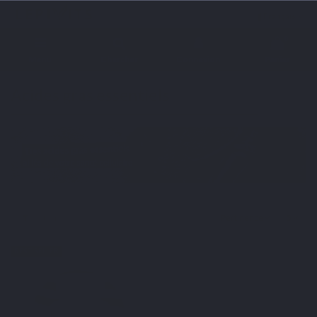
Français
0
Menu
Chercher
Connexion
Panier
Accueil
Compléments alimentaires naturels
Acides gras essentiels
Acides gras essentiels
Filtrer
Pertinence
5
BEST SELLER