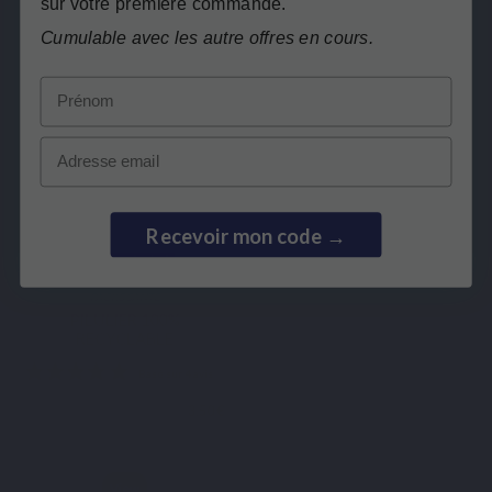
sur votre première commande.
Cumulable avec les autre offres en cours.
Basé sur 5 avis
Basé su
Prénom
Email
Recevoir mon code →
Rupture de stock
PACKS SANTÉ
PILULIER 100%
RECYCLABLE
3,50 €
View