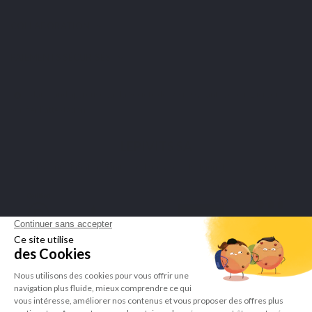
COLLABORATION
PAIEMENTS SÉCURISÉS
Marchand approuvé par la Société des Avis Garantis,
cliquez ici pour
vérifier l'attestation
.
LEPIVITS SA
4 Avenue Franklin - Unité, 16 1300 Wavre Belgium |
+3227211620