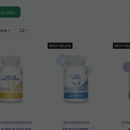
oir plus
ence
12
BEST SELLER
BEST SE
S GRAS ESSENTIELS
SELS MINÉRAUX
VITA