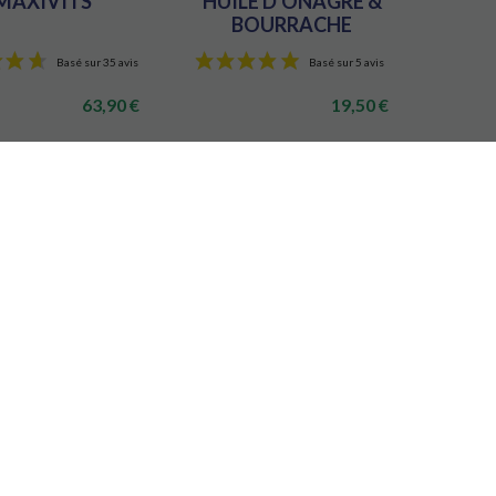
MAXIVITS
HUILE D'ONAGRE &
BOURRACHE
63,90 €
19,50 €
 le produit
Voir le produit
 6 avis
Basé sur 35 avis