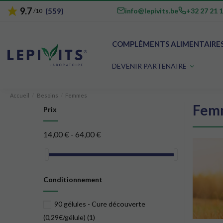
9.7
star
email
phone
info@lepivits.be
+32 27 21 
(559)
/10
COMPLÉMENTS ALIMENTAIRE
DEVENIR PARTENAIRE
Accueil
Besoins
Femmes
Fem
Prix
14,00 € - 64,00 €
Conditionnement
90 gélules - Cure découverte
(0,29€/gélule)
(1)