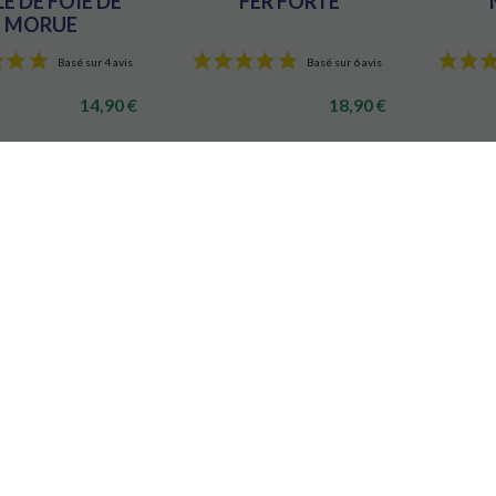
E DE FOIE DE
FER FORTE
MORUE
14,90 €
18,90 €
 le produit
Voir le produit
Voir
Basé sur 4 avis
Basé sur