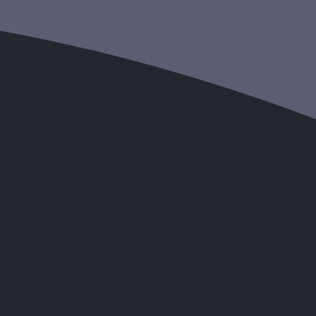
ELS MINÉRAUX
SELS MINÉRAUX
CHROME
SHILAJIT MAX
ICOLINATE
13,50 €
28,50 €
 le produit
Voir le produit
 47 avis
Basé sur 3 avis