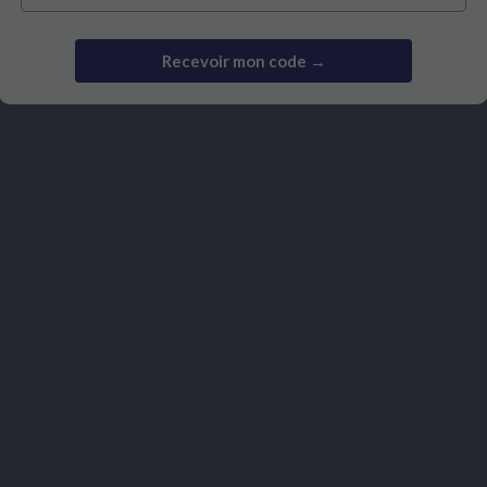
Recevoir mon code →
le des minéraux
Basé sur
éraux
sont des substances inorganiques naturellement présentes dan
ux
sont essentiels à notre santé et se trouvent facilement dans 
triments, les aliments nous apportent des
matières minérale
me.
 les minéraux sont-ils essentiels ?
Certains de ces minéraux pa
sme. Ils interviennent autant dans les systèmes musculaire et ner
t présents à l’état naturel dans notre corps, c’est bien souvent e
n consomme une grande partie de ces réserves et c’est pourquoi 
me alimentaire équilibré et des
compléments alimentaires riche