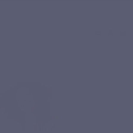
onseillers
Foire aux question (FAQ)
Français