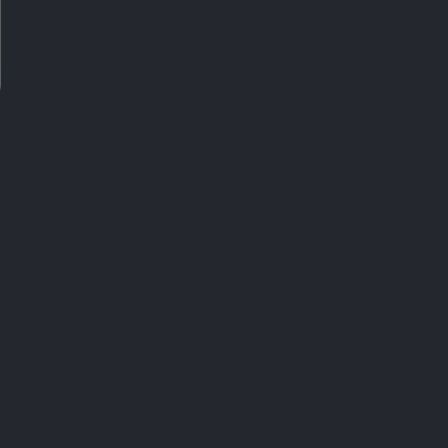
 4 avis
s le sol et dans les roches
.
Les apports en
éléments
notre alimentation.
En effet, en plus de l’eau et des
s
indispensables au bon fonctionnement de notre
rticipent à de nombreuses fonctions vitales de notre
veux que dans les systèmes hormonal et immunitaire.
n moindre quantité. L’énergie nécessaire pour vivre au
nous devons continuellement combler ces pertes grâce
s en minéraux
.