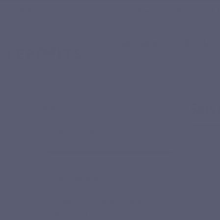
9.7
star
email
phone
info@lepivits.be
+32 27 21 
(559)
/10
COMPLÉMENTS ALIMENTAIRE
DEVENIR PARTENAIRE
Accueil
Compléments alimentaires naturels
Sels minéraux
Sels
Prix
3,00 € - 50,00 €
Conditionnement
90 gélules - Cure découverte
(0,29€/gélule)
(1)