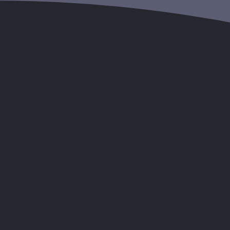
ELS MINÉRAUX
SELS MINÉRAUX
S
FER FORTE
MAGNÉVITS
P
18,90 €
26,50 €
 le produit
Voir le produit
Voir
Basé sur 6 avis
Basé sur