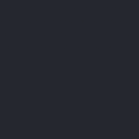
m : produits laitiers (fromages, laits et yaourts), amandes, épinards
sium : lentilles, dattes et pruneaux, oléagineux, champignons, épina
 : sel fin, fleur de sel, sel marin, bouillons, sauce soja, anchois, sau
ium : poissons et fruits de mer, viandes et abats, oléagineux.
ur
du