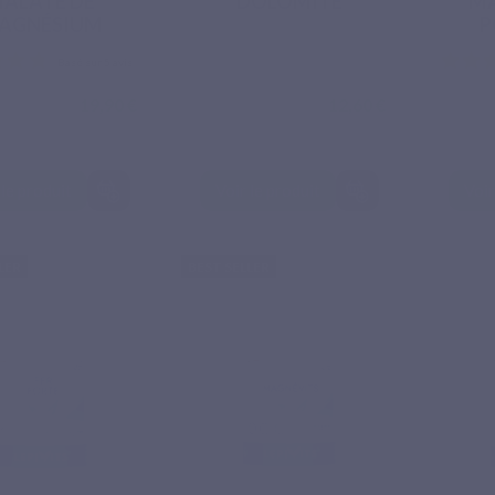
ALATE DE
DOLOMITE
MA
AGNÉSIUM
P
19,90 €
12,60 €
 le produit
Voir le produit
Voir
Basé sur 5 avis
LER
BEST SELLER