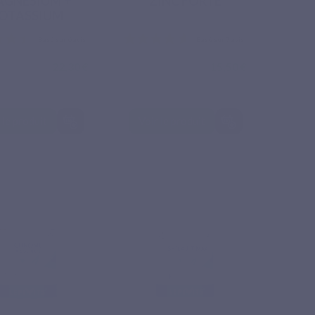
GNESIUM +
ZINC FORTE
OTASSIUM
22,30 €
15,50 €
 le produit
Voir le produit
Basé sur 6 avis