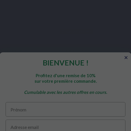
Rupture de stock
ELS MINÉRAUX
PACKS SANTÉ
AGMENTIS
PILULIER 100%
RECYCLABLE
BIENVENUE !
Profitez d'une remise de 10%
49,50 €
3,50 €
sur votre première commande.
Cumulable avec les autres offres en cours.
 le produit
View
Prénom
Email
 de 1-10 articles sur un total de 10