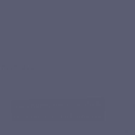
16 20
Le laboratoire LEPIVITS
Conseils santé & bien-être
Contacter nos c
S
PAR BESOIN
PRODUITS D'ÉTÉ
À PROPOS
 minéraux