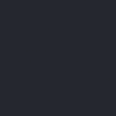
ngue deux catégories de matières minérales :
s minéraux, qui forment la majeure partie de notre masse corpo
mmes seulement à plusieurs grammes ;
ligo-éléments
, qui ne sont présents qu’à l’état de trace dans notre
taine de
sels minéraux
sont considérés comme essentiels pour notr
uver des minéraux dans l’alimentation ?
rt des légumes et des fruits sont
riches en sels minéraux
, car i
galement beaucoup dans les chaires
animales. Quels sont les
alime
 huîtres, abats, viande rouge, pain complet et œufs ;
palourdes, viandes (porc et agneau), haricots et lentilles, tofu, céréa
sium : poisson, fruits de mer, oléagineux, cacao, graines de céréal