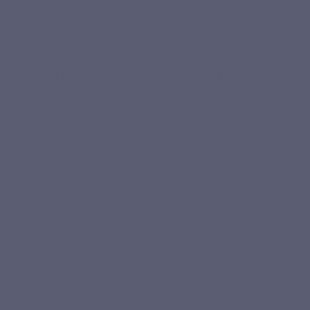
Quel est le rôle de la vitamine D dans l’immunité ?
La vitamine D exerce une
influence indirecte
sur le
fonctionnement du système immunitaire
via son
interaction avec les récepteurs de la vitamine D (VDR)
exprimés par certaines cellules immunitaires (macrophages,
lymphocytes T et B).
Elle participe à la r
égulation des réponses immunitaires
innées et adaptatives
, sans pour autant les stimuler
directement.
Des données expérimentales suggèrent qu’un statut adéquat
en vitamine D :