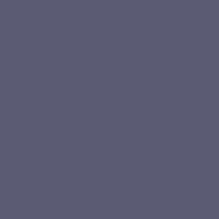
Vitamine D : fonctions, sources et impact
sur l’immunité
Qu’est-ce que la vitamine D ?
La vitamine D est une vitamine liposoluble, c’est-à-dire
soluble dans les graisses, qui existe sous deux formes