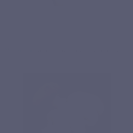
L’alimentation
: poissons gras, foie de morue, champignons ou aliments
enrichis ;