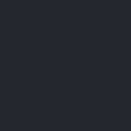
immunitaire, en modulant la réponse de l’organisme aux
agressions extérieures.
Un apport suffisant, naturel ou par supplémentation, permet
de maintenir une bonne résistance immunitaire, surtout en
période hivernale ou en cas de facteurs de risque.
✅ Pour aller plus loin, n’hésitez pas à consulter un
professionnel de santé pour vérifier votre statut en vitamine
D et adopter une stratégie personnalisée.