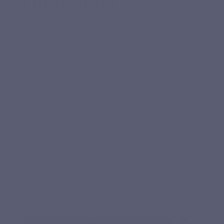
La vitamine D fait régulièrement la une des journaux
scientifiques et médiatiques, surtout à l’approche de
l’hiver. Si elle est bien connue pour son rôle dans le
métabolisme osseux, son influence sur le système
immunitaire reste souvent méconnue du grand
public. Pourtant, plusieurs études montrent que
cette vitamine liposoluble joue un rôle clé dans nos
défenses naturelles.
Dans cet article, nous vous proposons de découvrir
en quoi
la vitamine D
peut soutenir votre immunité,
comment en assurer un apport suffisant, et quelles
précautions adopter pour une utilisation efficace et
sûre.