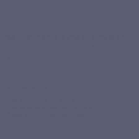
Quels sont les besoins journaliers en vitamine D ?
La supplémentation peut être recommandée :
En automne/hiver ou en cas de faible exposition solaire ;
Chez les personnes à la peau foncée ou âgées ;
En cas de carence confirmée par dosage sanguin.
Les formes disponibles :
Gouttes huileuses ou capsules molles
: pour une meilleure absorption ;
Formes liposomales
: optimisent la biodisponibilité ;
Végétales
(D3 issue d’algues) pour les végans.