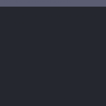
Besoins, carences et apports
recommandés en vitamine D
Peut-on renforcer son immunité uniquement avec
la vitamine D ?
La vitamine D joue un rôle essentiel, mais n’agit pas seule. Elle
fonctionne en synergie avec d’autres micronutriments :
Zinc
→ contribue au
fonctionnement normal du système immunitaire
et à la
protection des cellules contre le stress oxydatif
(allégation UE
autorisée).
Vitamine C
→ contribue au
fonctionnement normal du système
immunitaire
, y compris pendant et après un exercice physique intense,
et à la
protection des cellules contre le stress oxydatif
(allégation UE
autorisée).
Magnésium
→ contribue à un
métabolisme énergétique normal
et joue
un rôle dans le
processus de division cellulaire
; il est également
nécessaire à l’activation enzymatique
impliquée dans la transformation
de la vitamine D en sa forme active (calcitriol), selon des données
biochimiques soutenues par des études observationnelles (Uwitonze &