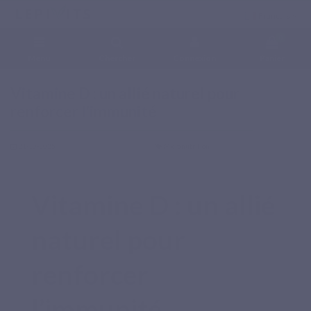
Français
0
Menu
Chercher
Connexion
Panier
Accueil
Blog
Micronutrition
Vitamine D : un allié naturel pour renforcer l’immunité
Vitamine D : un allié naturel pour
renforcer l’immunité
21-10-2025
Micronutrition
Vitamine D : un allié
naturel pour
renforcer
l’immunité