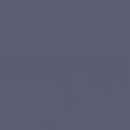
principales : la vitamine D2 (ergocalciférol) et la
vitamine D3
(cholécalciférol). Cette dernière est la plus active
biologiquement chez l’humain.
L’exposition au soleil
: les rayons UVB permettent la synthèse cutanée
de la vitamine D3 ;