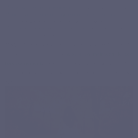
favorise la différenciation
normale
de certaines cellules immunitaires ;
contribue au maintien de l’intégrité des barrières épithéliales
,
première ligne de défense contre les agents pathogènes ;
participe à une réponse immunitaire
équilibrée
, évitant les réactions
inflammatoires excessives.
Ainsi, la vitamine D ne « renforce » pas le système immunitaire
à proprement parler, mais
aide à en maintenir le bon
fonctionnement
, notamment dans les contextes de déficit
ou de besoins accrus (hiver, faible exposition solaire, âge
avancé).