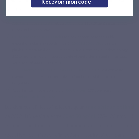
Recevoir mon code →
fourchettes suivantes :
Adultes en bonne santé
: 600 à
800 UI/jour
(15–20 µg/j) selon l’
EFSA
(2023) et l’
ANSES
(2021).
Personnes à risque de déficit
(seniors, phototype foncé, faible
exposition solaire, surpoids, hiver) :
1000 à 2000 UI/jour
, selon
plusieurs méta-analyses (Nutrients, 2022 ; Frontiers in Endocrinology,
2021) montrant qu’un apport plus élevé peut aider à maintenir un taux
sérique suffisant (>30 ng/mL).
Supplémentation supérieure à 2000–3000 UI/jour
: il est conseillé
d'avoir une supervision médicale, en fonction du statut sanguin
(25(OH)D).
Apport maximal tolérable (UL) :
4000 UI/jour
(100 µg/j) fixé par l’
EFSA
(Panel on Nutrition, 2023)
.
Les données cliniques indiquent qu’un
taux sérique optimal
de 25(OH)D se situe entre
30 et 50 ng/mL
(75–125 nmol/L),
associé à un fonctionnement immunitaire normal et à une
réduction du risque d’infections respiratoires dans les