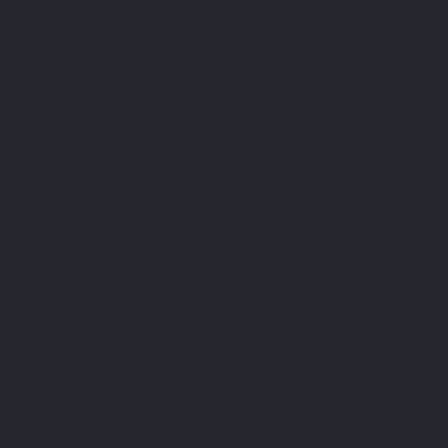
Razzaque, Int J Mol Sci 2018).
Un mode de vie sain (sommeil, activité physique, gestion du
stress) est également indispensable.
Vitamine D et immunité : les idées reçues à
déconstruire
Contrairement à certaines croyances, la vitamine D n’est pas
un remède miracle. Elle ne prévient pas les infections à elle
seule et ne doit pas être surdosée.
L’objectif est de maintenir un statut optimal pour soutenir le
fonctionnement normal de l’immunité, et non de "booster"
artificiellement le système.
En conclusion, la
vitamine D
est bien plus qu’une vitamine
osseuse. Elle s’impose comme un acteur clé de notre système