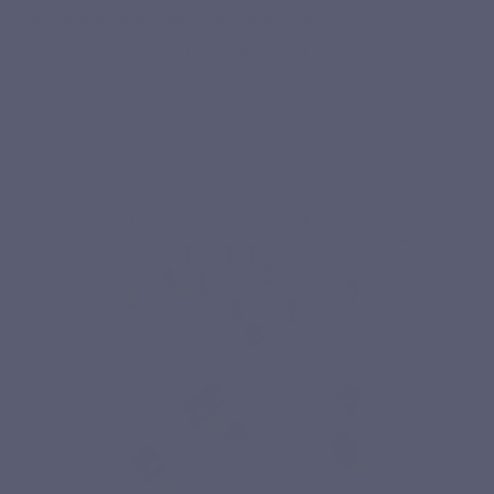
populations carencées (Martineau et al., BMJ 2017 ; Jolliffe
et al., Lancet Diabetes Endocrinol 2021).