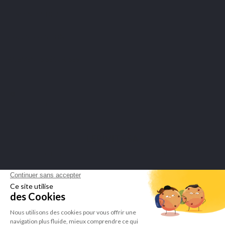
BESOIN D'AIDE ?
COLLABORATION
PAIEMENTS SÉCURISÉS
Marchand approuvé par la Société des Avis Garantis,
cliquez ici pour
vérifier l'attestation
.
LEPIVITS SA
4 Avenue Franklin - Unité, 16 1300 Wavre Belgium |
+3227211620