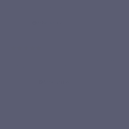
efficace. J’en commanderai à nouveau.”
Christine P.
Achat vérifié
★★★★★
“Produit facile à prendre, les capsules sont assez
petites et n’ont aucun goût ni odeur.”
Oleksandra G.
Achat vérifié