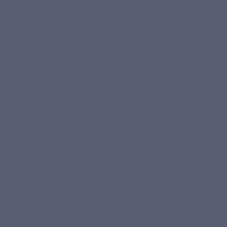
Profil peptidique
90 % protéines
Variable
collagéniques
Hydroxyproline
Incluse
Pas toujours précisé
naturellement
Assimilation
Faible poids
Selon formule
moléculaire
Format de prise
Gélules pratiques
Souvent poudre à
mélanger
Composition
Formule courte
Parfois plus complexe
Gélule végétale
Pullulan
Variable
Un
collagène marin hydrolysé Naticol®
: la formule
Collagène Marin LEPIVITS apporte des peptides de
collagène marin de type I
, issus d’un hydrolysat sélectionné
pour sa qualité et son origine marine. Naturellement riche en
protéines collagéniques
et en
hydroxyproline
, ce
complément s’intègre facilement dans une routine