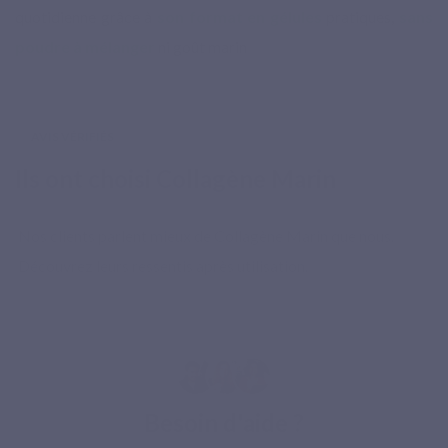
quotidienne grâce à
son format en gélules
pratiques,
sans
poudre à mélanger
ni goût marin
AVIS VÉRIFIÉS
Ils ont choisi Collagène Marin
Nos clients parlent mieux de Collagène Marin que nous.
Découvrez leurs ressentis après utilisation.
Besoin d'aide ?