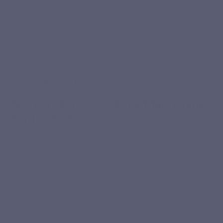
AVIS CLIENTS VÉRIFIÉS
Ils ont intégré Collagène Marin dans
leur routine
Format en gélules, composition courte, prise facile :
découvrez les retours de clients ayant choisi Collagène
Marin LEPIVITS.
★★★★★