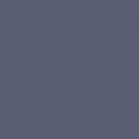
Français
0
Menu
Chercher
Connexion
Panier
Accueil
Compléments alimentaires naturels
Acides aminés
COLLAGENE
MARIN
BEST SELLER