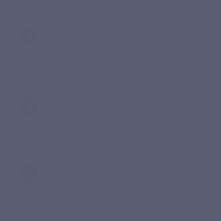
Ancrez l’habitude
Associez la prise à un moment fixe pour intégrer facilement
votre collagène au quotidien.
Suivez une cure complète
Le format 90 gélules accompagne environ 15 jours de cure
à 6 gélules par jour.
Poursuivez si besoin
Les formats 180 et 450 gélules sont idéaux pour intégrer
le collagène marin dans une routine régulière, sur plusieurs
semaines.