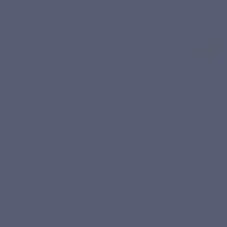
Qualités du produit
Gélule
Sans
Recyclage
Label de pêche
Collagène marin
pullulan
antiagglomérant,
durable
de type I et III
végétale
sans stabilisant,
breveté
sans colorant ou
arôme artificiel
ajouté
Description
Détails du produit
Produits liés