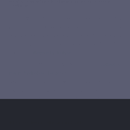
Qu'est-ce qui distingue le collagène marin des autres types de
collagène ?
Le collagène marin est issu de sources marines,
généralement de poissons. Il se distingue des collagènes
bovins ou porcins par son origine, son profil en peptides
et son usage fréquent dans les compléments alimentaires
à base de
collagène hydrolysé
.
Le Collagène Marin LEPIVITS contient du
collagène
marin hydrolysé Naticol®
, un ingrédient breveté à
base de peptides de collagène de type I. Sa formule
courte, en gélules, permet d’intégrer facilement le
collagène marin dans une routine quotidienne, sans
poudre à mélanger.
Pourquoi choisir le Collagène marin Lepivits ?