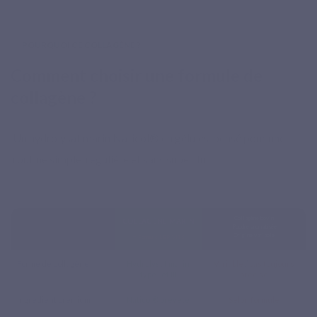
POURQUOI CE COLLAGÈNE ?
Comment choisir une formule de
collagène ?
Un hydrolysat marin Naticol® en gélules, pensé pour une
routine simple, régulière et sans superflu.
Collagène bovin
COLLAGÈNE MARIN
Poudre aromatisée
Origine variable
⭐ Formule LEPIVITS
Forme de collagène
Hydrolysat marin
Variable
/
pas toujours
type I et III
précisé
Ingrédient premium
Naticol® breveté
Selon formule