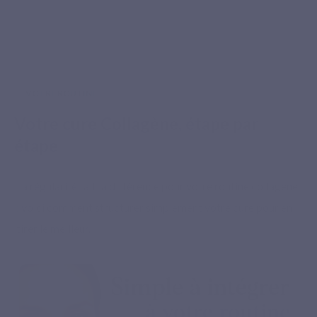
VOTRE ROUTINE
Votre cure Collagène, étape par
étape
La régularité fait la différence pour votre routine collagène
: voici comment structurer simplement votre cure pour en
tirer le meilleur.