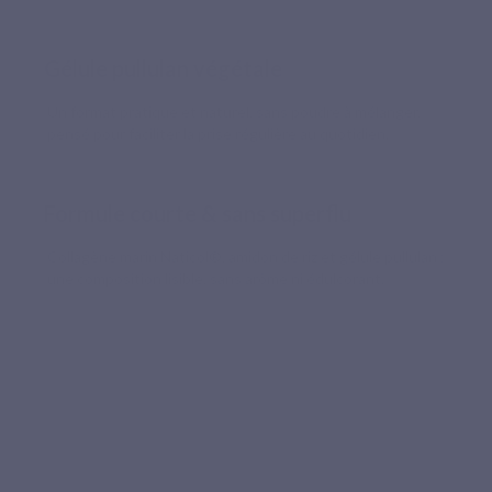
Gélule pullulan végétale
Un format pratique et naturel, sans poudre à mélanger,
pensé pour faciliter la prise régulière au quotidien.
Formule courte & sans superflu
Collagène marin Naticol®, amidon de riz et gélule pullulan :
une composition lisible, sans arôme ni édulcorant.
Recommandé par les pharmaciens
L’exigence d’un collagène marin