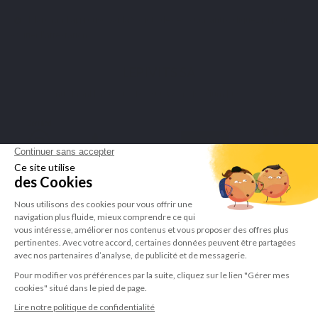
Marchand approuvé par la Société des Avis Garantis,
cliquez ici pour
vérifier l'attestation
.
LEPIVITS SA
4 Avenue Franklin - Unité, 16 1300 Wavre Belgium |
+3227211620