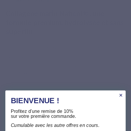
FORMULE CONCENTRÉE
Collagène marin Naticol® : une
formule premium, hydrolysée et sans
superflu
Une formule courte à base de peptides de collagène marin
hydrolysé de type I et III, sélectionnés pour leur pureté, leur
profil en acides aminés et leur intégration facile en routine
quotidienne.
BIENVENUE !
Profitez d'une remise de 10%
sur votre première commande.
Cumulable avec les autre offres en cours.