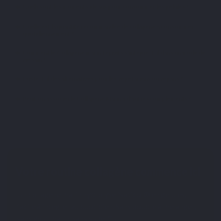
Quels sont les moments idéaux pour consommer les gélules ?
Quelle est la quantité recommandée de collagène à consommer
quotidiennement ?
Comment le Collagène marin Lepivits s'intègre-t-il dans un mode de
vie sain ?
Existe-t-il des alternatives pour les végétariens ou vegans ?
Peut-on associer le Collagène Marin à d'autres compléments ?
Votre routine collagène commence ici
Un collagène marin hydrolysé Naticol® en gélules,
facile à intégrer au quotidien. Sans poudre à mélanger,
sans goût marin, sans superflu.