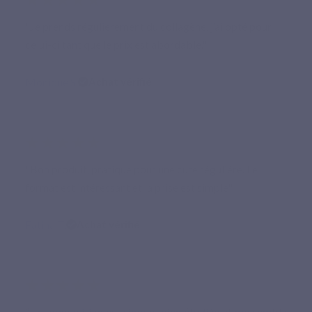
"Je prends régulièrement du collagène, j’ai opté pour
celui-ci tant que le prix est abordable."
Monique S.
Achat vérifié
★★★★★
"Bon produit, pratique pour une cure régulière. Le
format est intéressant et la prise est simple"
Fatiha T.
Achat vérifié
★★★★★
“La composition est simple, bien étudiée et me semble