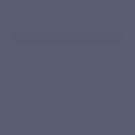
Notre équipe est là pour vous répondre
du Lundi au Vendredi de 8h30 à 19h.
Samedi de 10h à 17h.
CONTACTEZ NOTRE SUPPORT
CONSULTEZ NOTRE FAQ
QUESTIONS FRÉQUENTES
Vos dernières hésitations