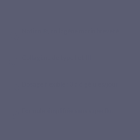
premium, du choix de l’ingrédient à la
prise
Naticol®, collagène marin breveté
Collagène de type I et III
Dosage flexible : 3 à 6 gélules/jour
Formule simplifiée sans superflu.