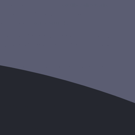
surtout pour but de retrouver un
équilibre alimentaire
ecin ou un nutritionniste, afin de nettoyer le corps au
recommandons une
détox naturelle
.
es fêtes de fin d’année, de carnaval, de Pâques etc.,
ce, c’est au printemps et en été qu’il accumule le plus
Plus vous commencerez tôt, plus la cure sera efficace,
 beaux jours gonfle notre vitalité et notre motivation
r tous, tout au long de l’année, notre corps est habitué