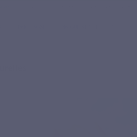
16 20
Le laboratoire LEPIVITS
Conseils santé & bien-être
Contacter nos c
S
PAR BESOIN
PRODUITS D'ÉTÉ
À PROPOS
turelles