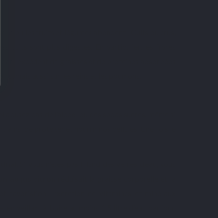
isons où les fruits et légumes abondent ! Cuits ou crus,
s cuits sont plus digestes. En particulier, les fibres
 par l’excédent de graisses et de protéines absorbées
ions
, mais aussi sur les reins et les poumons.
é. N’abusez pas de l’alcool ou des sodas sucrés, même si
t ainsi de protéger et nourrir nos cellules. Une fois le
tinal
. Si vous n’êtes pas friand des verres d’eau, vous
on au jus citron
réduisait la graisse corporelle et la
 et favoristion l'excrétion de vitamines et minéraux
, en veillant à boire au moins 1,5 litre d’eau par jour,