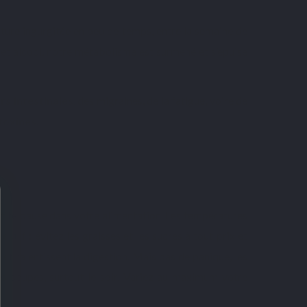
iture ingurgitée en peu de temps, entre la semaine de
s et alcool, notre métabolisme est surmené et s’épuise
rs intestinales
, des migraines, de la fatigue, voire de
 toxines
.
etite pause dans votre alimentation. Les températures
estif
: évitez les graisses et les sucres à tout prix et
 et ralentissent la digestion. Mais pas de panique, les
es soupes, surtout le soir. Variez au maximum votre