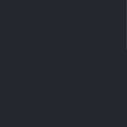
Privilégiez les fruits et légumes
Vous pouvez manger des fruits et des
légumes de s
ils vous apporteront tous les nutriments dont vou
favorisent l’évacuation des toxines dans le système dige
pendant les repas de fête. Les
antioxydants
, quant à
Hydratez-vous à l’eau
Si l’
eau
est précisée ici, c’est parce qu’on sait que qu
c’est rafraîchissant. Notre corps est constitué de liqu
printemps arrivé, il est temps de changer l’eau du bass
Potentiellement agrémentée de jus de citron, l’eau 
pouvez toujours les remplacer par des thés glacés e
résistance à l'insuline. N’abusez cependant pas du 
indispensable à la détox. Privilégiez le thé vert ric