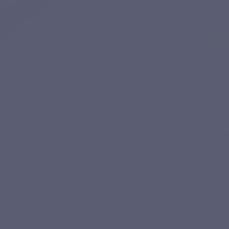
année
, notre
foie
fait grise mine. C’est enfin l’été, mais notre
bilan
 et reprendre une alimentation équilibrée, rien de tel qu’une
cu
é
.
moins un régime alimentaire qu’un programme de diète dont l’obj
pas.