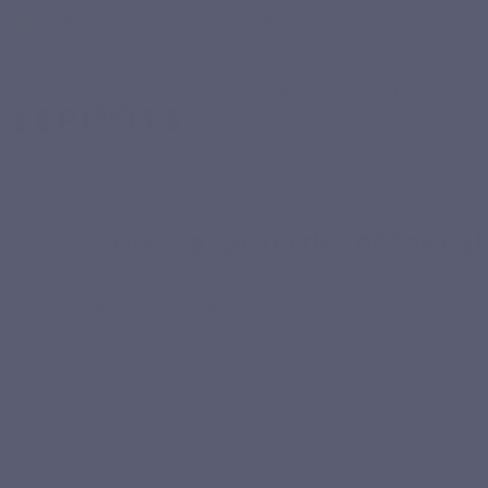
9.7
star
email
phone
info@lepivits.be
+32 27 21 
(559)
/10
COMPLÉMENTS ALIMENTAIRE
DEVENIR PARTENAIRE
Accueil
Blog
Santé & Bien-être
L'été : la saison des détox naturelles
L'été : la saison des détox na
7-07-2021
Santé & Bien-être