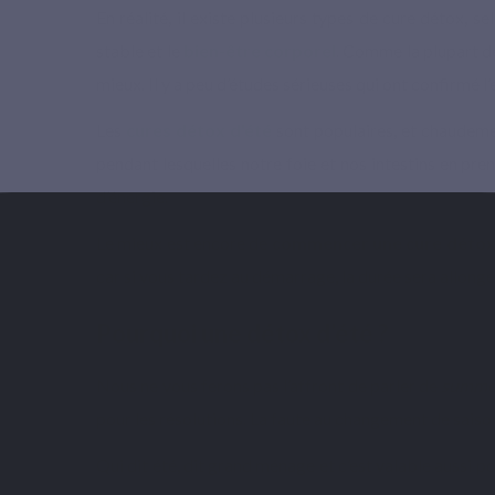
En réalité, il existe plusieurs types de cure détox, s
stable et le
bien-être corporel
. Comme la plupart de
mieux. Il y a peu d’études sérieuses qui ont confirmé 
Les
cures détox d'été
sont populaires, et chaudemen
pendant lesquelles notre foie et nos intestins en pren
d’énergie.
Le mieux est encore de
commencer une cure déto
car si vous tardez au démarrage, la durée sera allong
Pourquoi une détox d’été ?
Nous ne vous ferons pas l’affront de parler de
summe
pour les résolutions. La faute au changement de saison q
Qui dit été, dit grand ménage et c’est valable aussi