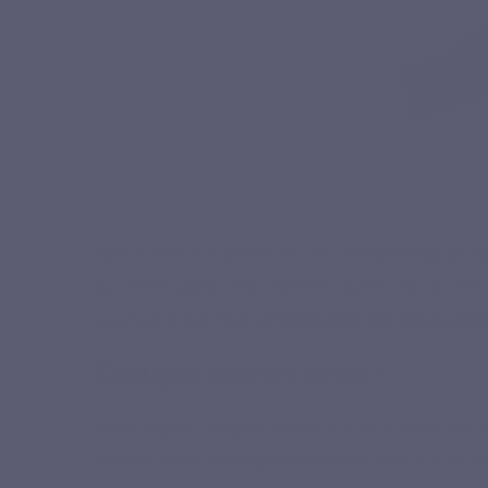
Apéros estivaux, barbecue… En cette
période de l’
sur notre
santé
. Pour éliminer toutes ces calories
vacances grâce à nos
conseils pour une détox d'ét
C’est quoi une cure détox ?
Aussi appelé «
régime détox
», la cure détox est 
calories et mauvaises graisses accumulées lors des re