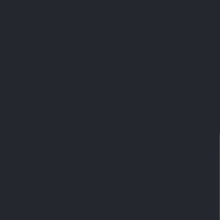
à un rythme alimentaire spécifique à chaque individu.
Cependant, à cette époque de l’année, notre
système
Noël, les excès du Nouvel An et l’indigestion de choc
plus rapidement, surtout si l’on a des organes sensible
C’est principalement le foie qui subit toutes ces ag
la dépression. Il est alors primordial d’accorder du r
3 conseils détox pour l’été
Mangez léger
Vous avez bien profité des fêtes de Pâques pour mang
augmentent doucement, ce qui diminue la
sensatio
réduisez les quantités de nourriture, surtout les prot
barbecues ne sont pas interdits. Préférez les pois
alimentation et gardez plutôt les aliments protéinés e