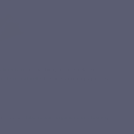
 alimentaire
n’est pas bien glorieux et cela se ressent
re détox naturelle
. Préparez votre corps pour les
ectif est de
débarrasser l’organisme des toxines
,