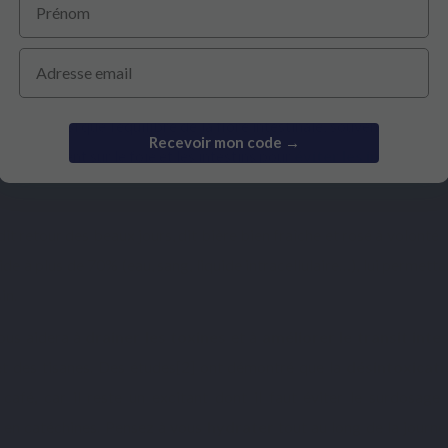
Email
aison
à volonté. Or, ça tombe bien, le printemps et l’été sont les sa
s avez besoin pour
assainir votre organisme
, même si les légume
stif, ainsi que l’
équilibre de la flore intestinale
, souvent perturbé
Recevoir mon code →
 eux, agissent sur le foie et les intestins pour
éviter les inflammat
i dit retour des beaux jours, dit bière bien fraîche et rosé à volont
ide à plus de 70% (eau, sang, liquide intracellulaire…), lui permettan
in.
vous aidera à
drainer les toxines
et à
améliorer le transit intes
t des tisanes. Des études
[2]
ont démontré que la
désintoxicati
café, car il reste un excitant dont il faut éviter le surdosage
he en catéchines. Pensez à vous
hydrater
tout au long de la journée