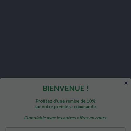
 digestif
est mis à rude épreuve à cause de la quantité de nourr
olats de Pâques. En surdose de graisses, sels et sucres, protéine
s.
ressions et provoque après coup des éructions cutanées, des
douleu
epos à notre corps, ainsi qu’un nettoyage complet pour
éliminer les
BIENVENUE !
er du chocolat à volonté. Il est temps maintenant de faire une p
n de faim
. C’est le moment ou jamais de
reposer le système dig
Profitez d'une remise de 10%
sur votre première commande.
éines animales. En effet, elles sont trop riches en graisses saturées
Cumulable avec les autres offres en cours.
sons et misez plutôt sur des repas légers, comme des salades, l
t gras pour le déjeuner.
Prénom