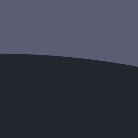
elon l’objectif visé : stress, poids ou énergie. Le régime détox a 
s cures, il est plus prudent d’en suivre une mise au point par un méd
l’efficacité des détox commerciales
[1]
, c’est pourquoi nous vous 
t recommandées, car elles permettent de digérer tous les excès d
nent un coup. Le foie est donc l’
organe de la détox
et, coïnciden
x
le plus tôt possible et pendant une
durée détox
de 7 à 10 jours. 
ée, comme le précise la naturopathe Virginie Bales.
r body
, car celui-ci est un mythe. Mais avouez que la promesse des
ui ravive la lumière naturelle et, avec elle, notre énergie vitale.
 pour notre organisme. Même si un
régime idéal
devrait être suivi pa