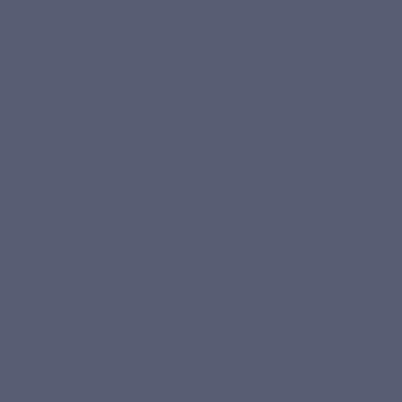
de la chirurgie : la présence plus ou moins accentuée de
cicatrices. Voici quelques conseils pour que ces séquelles
soient les moins visibles possible.
Les différents types
Nous constatons deux types de cicatrices, celles dites
hypertrophiques et celles appelées chéloïdes. La première est
occasionnée par la guérison d’une blessure superficielle du
derme, comme après une injection de
botox
. Tandis que la
seconde se présente sous la forme d’une excroissance
cutanée de formes allongée et ramifiée, douloureuse qui se
forme sur une cicatrice.
Notons que les deux types peuvent être améliorés ou
atténués efficacement par l’emploi des huiles végétales ou
essentielles, ou par traitement avec des gels appropriés. Mais