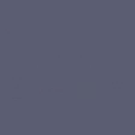
PAIEMENTS SÉCURISÉS
Marchand approuvé par la Société des Avis Garantis,
cliquez ici pour
vérifier l'attestation
.
LEPIVITS SA
4 Avenue Franklin - Unité, 16 1300 Wavre Belgium |
+3227211620