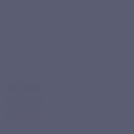
Consultez un professionnel.
Si après 3 mois de soins, les cicatrices sont encore présentes,
consultez un dermatologue pour y remédier. Il dispose de
beaucoup de techniques comme la dermorestauration,
l’exfoliation avec l’acide trichloracétique, l’injection de
collagène et de corticoïdes pour venir à bout de votre
problème.
Twitter
Article
Page
Article
Facebook
précédent
principale
suivant
Pinterest