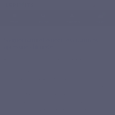
Français
0
Menu
Chercher
Connexion
Panier
Accueil
Blog
Santé & Bien-être
Soigner naturellement les cicatrices après une
chirurgie
Soigner naturellement les cicatrices
après une chirurgie
19-05-2016
Santé & Bien-être
Le but d’une opération chirurgicale est de guérir une maladie
qui n’a pas pu être soignée au moyen de médicaments, mais
qui nécessite une ablation des parties malades par un
chirurgien. Après une intervention, celui-ci panse la zone
opérée du patient et procède ensuite à la couture de la peau,
c’est justement à ce stade qu’apparait un inconvénient mineur