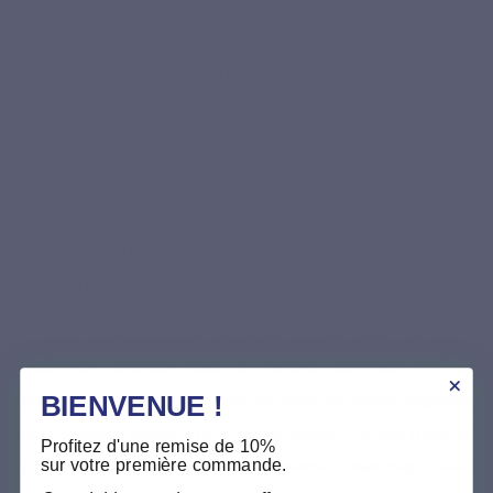
Au moins pendant une année, les cicatrices récentes devront
être dissimulées sous les vêtements. Le soleil diffuse en effet
des rayons ultra-violets qui pourront accentuer gravement la
pigmentation de ces cicatrices, qui deviendront alors
difficiles à cacher. Consultez votre pharmacien s’il peut vous
fournir des crèmes solaires à protection maximale et avec des
agents cicatrisants.
Vous pouvez masser légèrement la
cicatrice.
Un bon dosage d’huile végétale coupée avec de l’huile
essentielle constitue aussi un meilleur lubrifiant pour un
massage efficace. Optez surtout pour les huiles végétales
BIENVENUE !
cicatrisantes, régénératrices et exfoliantes comme l’huile de
Profitez d'une remise de 10%
sur votre première commande.
rose musquée ou de l’huile de macadamia. Beaucoup d’huiles