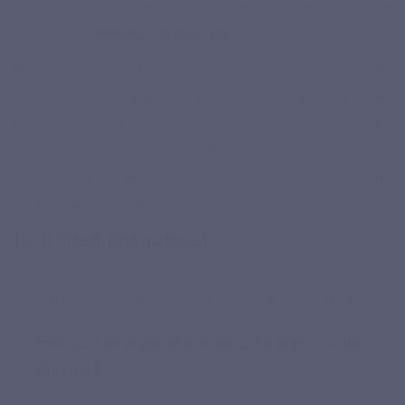
dans les cas extrêmes, la solution est de faire appel à une
opération de
chirurgie esthétique
.
Il faut aussi savoir que le processus de cicatrisation normale
dure entre 12 et 18 mois environ. Elle commence avec une
période inflammatoire, pendant laquelle elle gonfle et rougit
avec ou sans démangeaison. Cette dernière est suivie par une
période de maturation où la cicatrice se réduit
progressivement et pâlit.
Le traitement naturel
Pour soigner une cicatrice qui n’a pas encore atteint le stade
de maturation, vous devez par tous les moyens possibles :
Évitez son exposition directe aux rayons
du soleil.