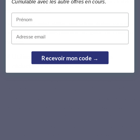
végétales ont des propriétés bénéfiques sur les cicatrices
Cumulable avec les autre offres en cours.
récentes et anciennes.
Prénom
Vous pourrez aussi utiliser une crème grasse comme la
Email
vaseline ou de l’homéoplasmine en guise de crème de
massage.
Utilisez des gels ou des pansements
Recevoir mon code →
réducteurs de cicatrices.
Vous trouverez chez votre pharmacie des gels et des
pansements cicatrisants en vente libre, qui agissent
efficacement sur tout type d’empreintes existantes. Ils
favorisent l’hydratation des tissus touchés, assouplissent et
aplanissent les marques laissées par une entaille tout en
calmant les démangeaisons et les dépigmentations de la peau,
et opérant pour les cicatrices récentes ou anciennes.