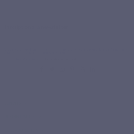
Inscription à la newsletter
Vous pouvez vous désinscrire à tout moment. Vous trouverez pour cela nos informations de
contact dans les conditions d'utilisation du site.
J'ai lu et j'accepte les
politiques de confidentialité
.
LEPIVITS
BESOIN D'AIDE ?
COLLABORATION