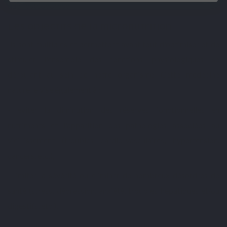
que l'ostéoporose.
Les objectifs de la
micronutrition
Ils sont multiples et permettent avant tout d'optimiser et de
stimuler l'ensemble des fonctions physiologiques se
déroulant au sein de notre organisme. Cette médecine
naturelle vise également à :
- éviter la diminution des réserves fonctionnelles en
nutriments et l'apparition des pathologies associées au
vieillissement (
troubles cardio-vasculaires
, hypertension,
cancers, etc.),
- limiter la sévérité ou éliminer de nombreux désordres de
santé (
stress, dépression, anxiété
, troubles hépatiques et/ou
digestifs, etc.),
- maximiser le potentiel global de l'être humain, tant au niveau