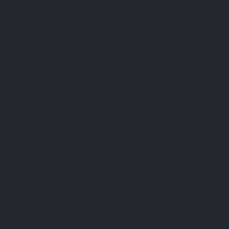
ainsi que d'autres cofacteurs indépendants de notre
alimentation comme le tabagisme, l'alcool, le stress, les
tabous alimentaires, les besoins individuels variables (les
sportifs, les femmes enceintes ou allaitantes, les adolescents,
les personnes âgées, les végétariens...). Ces derniers
cofacteurs viennent augmenter la demande en certains
nutriments essentiels.
De nos jours, les études se dirigent vers une synergie de
plusieurs éléments nutritifs biodisponibles dans le but de
maximiser les bienfaits recherchés et ce, combinés à une
alimentation variée et complète.
Pour votre information, nous vous citons quelques grands
noms de chercheurs scientifiques qui ont collaborés au
développement de la nutrithérapie :
Abram Hoffer (Docteur
en biochimie agricole), Jeffrey Bland (docteur en biochimie),