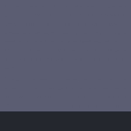
lumière la médecine orthomoléculaire, tenant compte de la
globalité de l'individu et permettant d'agir en profondeur au
niveau cellulaire à l'aide de substances physiologiquement
actives (les vitamines, minéraux, oligo-éléments, acides gras
essentiels, acides aminés et enzymes digestives). Cette vision
s'oppose à la médecine "toximoléculaire" faisant usage de
produits pharmaceutiques pour soigner un problème de
santé.
Plusieurs recherches ont notamment démontré que notre
alimentation ne couvre parfois pas assez les besoins
nutritionnels de chacun, car l'apport en éléments nutritifs est
affaibli par de nombreux facteurs. Parmi ceux-ci vous avez :
l'appauvrissement des sols, l'utilisation de produits
chimiques, les additifs alimentaires, la prise de médicaments