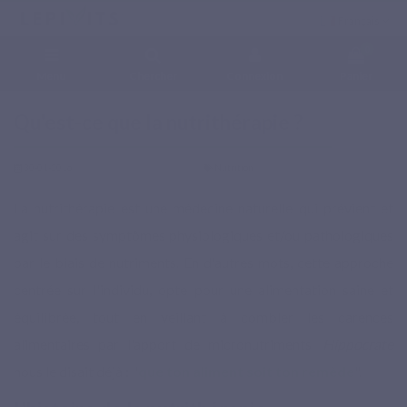
Français
0
Menu
Chercher
Connexion
Panier
Accueil
Blog
Nutrition
Qu'est-ce que la nutrithérapie ?
Qu'est-ce que la nutrithérapie ?
30-01-2016
Nutrition
La nutrithérapie est une médecine naturelle qui prévient et
agit sur des symptômes physiologiques et/ou pathologiques
par le biais de nutriments. En d'autres mots, cette approche
centrée sur l'individu, opte pour une alimentation saine et
équilibrée, tout en veillant à combler les carences
alimentaires par l'apport de micronutriments.
Hippocrate
nous le disait déjà : "
que ton aliment soit ton remède
".