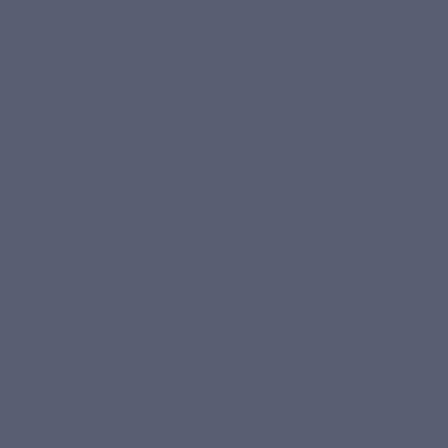
L'histoire de la nutrithérapie
La thérapie nutritionnelle est née au début du XXe siècle
grâce à de nombreuses recherches effectuées sur les
vitamines
. En 1915, on a découvert que la malnutrition était
responsable du
pellagre
(maladie qui se manifeste dans les
pays défavorisés, par la combinaison de symptômes de
diarrhées, de dermatites et d'une démence). Jusqu'alors, le
monde médical était convaincu par l'hypothèse d'une
infection. En 1937, la science change de cap et démontre que
la cause de la maladie est due à une carence alimentaire en
niacine (vitamine B3). Autre exemple, la maladie du scorbut
répandue chez les marins jusqu'au XVIIIe siècle, fût traité par
une alimentation riche en fruits (oranges, citrons..), sans savoir
que le principe actif de guérison était la vitamine C.
En 1968,
Linus Pauling
, chimiste américain renommé, met en