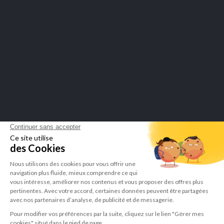
PAIEMENTS SÉCURISÉS
Marchand approuvé par la Société des Avis Garantis,
cliquez ici pour
vérifier l'attestation
.
LEPIVITS SA
4 Avenue Franklin - Unité, 16 1300 Wavre Belgium |
+3227211620