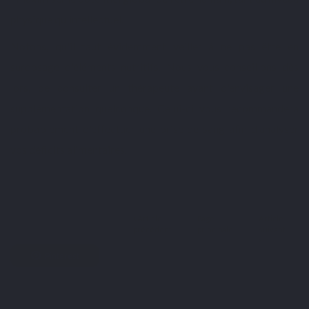
physique qu'intellectuel.
Notons, qu'il faut évidemment veiller à ne pas être en
surdosage d'éléments nutritifs. Nous vous conseillons dès
lors, de consulter un thérapeute avant d'envisager une
supplémentation quelconque. Celui-ci vous recommandera
probablement d'effectuer une prise de sang afin d'analyser
vos déficits alimentaires.
Twitter
Article
Page
Article
Facebook
précédent
principale
suivant
Pinterest