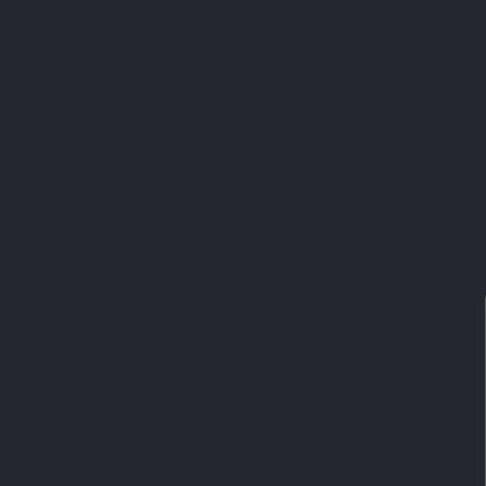
• Votre
taux de glucose à jeun
est supérieur à 12
D’autres raisons incitent à la surveillance, comme le
antécédents génétiques de diabète,
mauvais chol
Un patient qui souffre déjà de prédiabète ou de
di
de type 1
si sa glycémie reste élevée pendant un
qu’infertilité, pression artérielle élevée, dépressio
En outre, ce risque de symptômes supplémentaires n
l’hyperglycémie peut provoquer entre autres choses
• De la fatigue ;
• Du surpoids ;
• Des maux de tête et des migraines ;
• Des problèmes de respiration ;
• Des infections ;