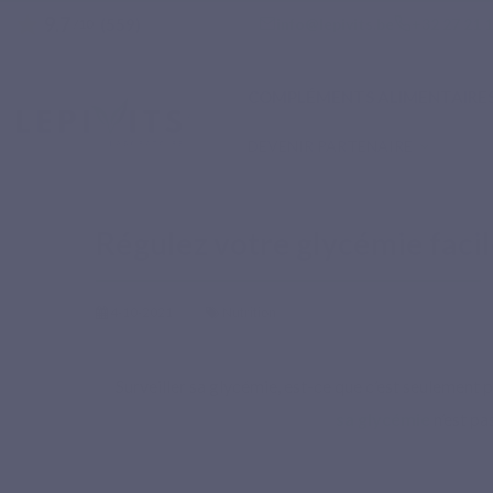
9.7
star
email
phone
info@lepivits.be
+32 27 21 
(559)
/10
COMPLÉMENTS ALIMENTAIRE
DEVENIR PARTENAIRE
Accueil
Blog
Nutrition
Régulez votre glycémie facilement avec 4 astuces na
Régulez votre glycémie faci
4-10-2021
Nutrition
Surveiller sa glycémie, est-ce que c’est seulement 
sa glycémie
n’est pa