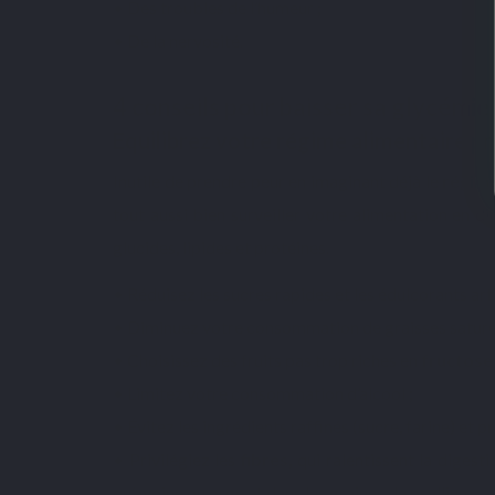
• Des troubles de l’humeur ;
• De la nervosité.
4 conseils pour baisser sa glycémi
Equilibrez votre régime alimentaire 
Inutile de prendre peur en imaginant déjà le
régime
tout aussi bien surveiller votre alimentation en di
glucides, lipides et protéines.
• Réduisez les sucres rapides et les édulcorants artifi
• Diminuez votre consommation de graisses saturées
• Choisissez des fruits pas trop riches en
fructose
• Limitez votre consommation d’alcool ;
• Évitez les ingrédients raffinés (sucre, farine) et p
• Privilégiez les
fibres
, qui ralentissent la digest
qu’avoine ou orge et dans les graines de psyllium ;