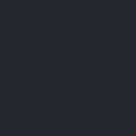
Prenez vos repas à heure régulière
Saviez-vous que notre organisme métabolisait les g
manger après 20h. En mettant en place une routine 
moment pour pomper, absorber, digérer les glucide
Pratiquez une activité sportive réguli
L’
Organisation Mondiale de la Santé
(OMS) recomma
plus important étant de pratiquer régulièrement, afin
Pourquoi le sport aide à réduire la glycémie ?
F
transpirer, éliminer les toxines, entretenir votre
rapide, course à pied, danse, natation, trouvez le
que les séances de cardio sont les plus efficaces.