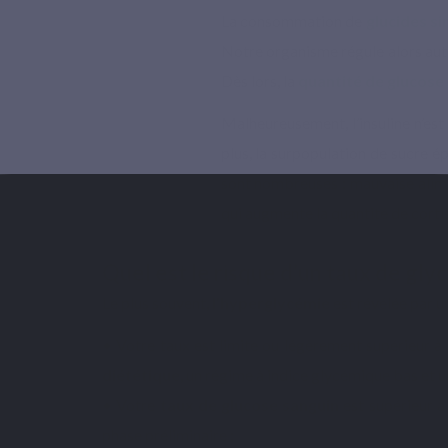
La consommation de
glucides s
Notre organisme régule alors autom
Dès lors, la
quantité de glucose 
Malheureusement, l’insuline n’est
plus, la surpopulation de sucre épu
sont nombreuses : mauvaise alime
qui augmente la quantité de cortis
Quel est le risque d’un taux de gly
Le plus souvent,
l’hyperglycémie
est révélée par 
• Votre taux est limite ou légèrement supérieur à
diététique
, un régime à indice glycémique bas et un
• Votre
taux de glucose sanguin
est supérieur à
phase préliminaire ;