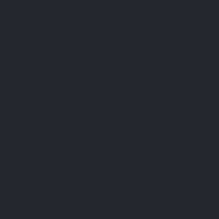
Privilégiez les ingrédients à IG bas et
Voici également une liste non exhaustive d
’ing
qui peuvent vous aider :
•
Cannelle
: augmente les effets de l’insul
production de GLUT4 (molécule qui transport
sanguin) et contribue au maintien d'une glycémie
•
Les légumes secs
: contiennent des sucres l
des fibres qui contribue à une glycémie stable.
Il est également important que vous ne tombiez 
boissons diététiques. Les édulcorants artifici
boissons diététiques incitent le corps à pren
entraîne la même production d'insuline dans le 
prenez du sucre ordinaire.