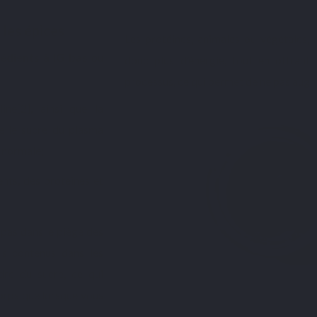
 les épices
Les protéines, animales ou végétales,
rédients à IG bas
ou
donc plus d’énergie, tout en offrant
processus, ce qui permet de ne pas augm
ine[2], ainsi que la
e le sucre du plasma
 normale;
ents, des protéines et
pas dans le piège des
els contenus dans les
dre du sucre, ce qui
corps que lorsque vous