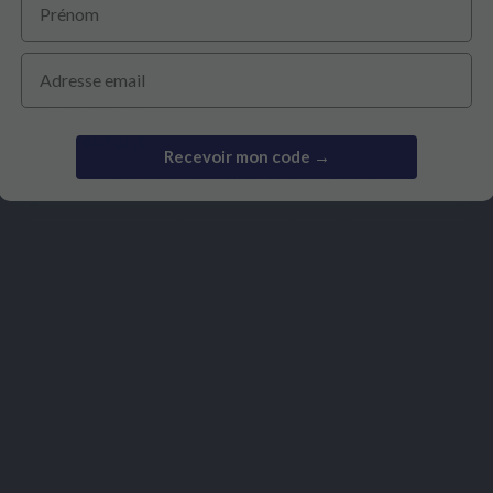
Email
e naturellement
progressivement
Recevoir mon code →
 à IG bas
drastique que vous allez devoir suivre avec difficulté et
minuant les aliments trop sucrés et en privilégiant les
aliments à
ciels (confiseries, sodas...) ;
 (charcuterie, fromages, sauces...) ;
et consommez avec modération, même les jus de fruits ;
rivilégiez les versions complètes ;
ion, régulant ainsi l’absorption des glucides. Vous en trouverez dans