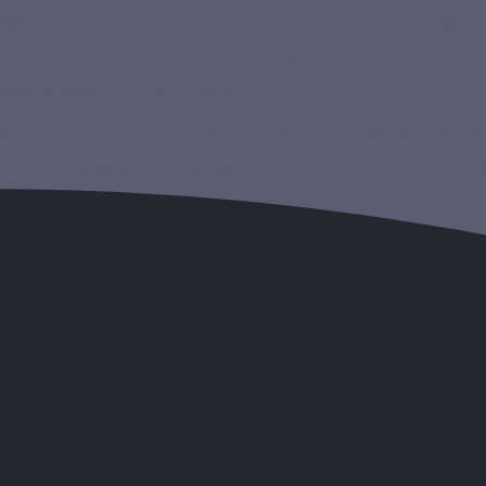
imples
augmente la glycémie instantanément ou presque : le
gluco
atiquement cet excès en sécrétant de l’insuline, qui a pour rôle de
dans le sang
retrouve un taux équilibré.
 pas toujours produite en quantité suffisante, notamment si le tau
ise les cellules, qui ne réagissent plus aussi bien à l’insuline. On 
ntation, activités physiques insuffisantes, antécédents familiaux
ol, les carences en vitamine D et en magnésium ...
cémie élevé ?
une
prise de sang
. Plusieurs cas peuvent alors se présenter :
 la norme : votre médecin vous prescrira des mesures d’
hygiène
e activité physique plus régulière ;
 100mg/dl à jeun : vous souffrez alors d’un diabète de type 2 en