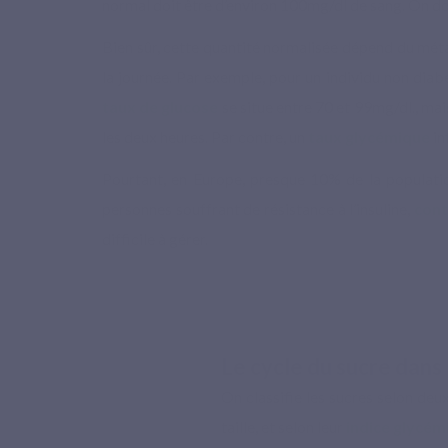
normal doit être d’environ 100mg/dl de sang. On d
Bien sûr, cette quantité normalisée dépend du mé
la journée. Par exemple, pour un individu non diabé
taux de glucose
se situe entre 70 et 99mg/dl., ma
les deux heures. Par contre, un
taux glycémique
in
Pourtant, en Europe, presque 10% de la populati
personnes souffrant de résistance à l’insuline,
cont
difficile à gérer.
Le cycle du sucre dans 
On classifie les sucres selon de
taille, et selon leur
indice glycém