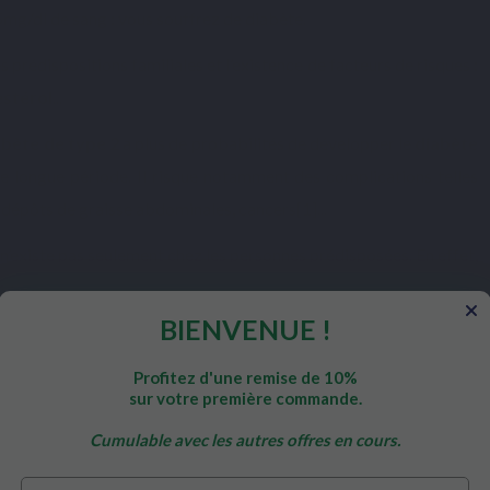
5mg/dl de sang : vous souffrez de diabète.
s prédispositions familiales et l’existence de facteurs de risques :
estérol
...
abète de type 2
a plus de probabilités de développer le
diabète
e longue période. Il risque notamment des complications telles
n, dépôts de graisse abdominales, cancers[1]...
’existe pas seulement chez les personnes prédisposées. En effet,
 :
BIENVENUE !
Profitez d'une remise de 10%
sur votre première commande.
Cumulable avec les autres offres en cours.
Prénom