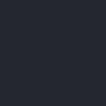
d’éviter ces apports pendant le dîner et de ne plus
 et automatiquement : lui sait quel est le meilleur
apter à vos aptitudes physiques, bien entendu. Le
ang, au lieu d’être absorbé par les cellules.
 de glucides, afin de nourrir les muscles. Vous allez
ire baisser le taux de glucose dans le sang. Marche
 deux à trois fois par semaine. Sachez tout de même