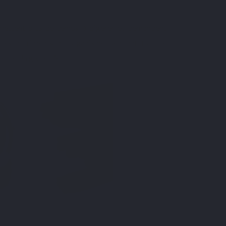
 mettent plus de temps à digérer et demandent
 des nutriments à l’organisme pendant tout le
enter la glycémie.