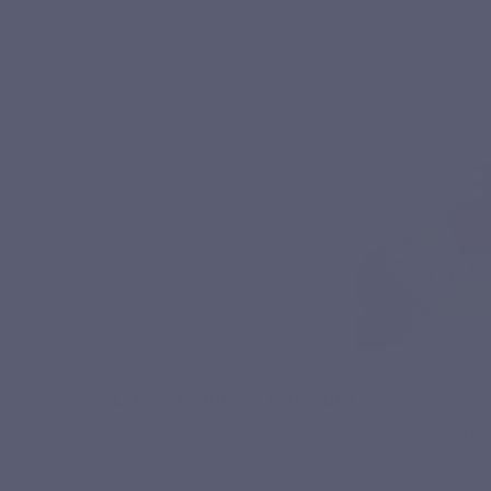
La glycémie, c’est quoi ?
Quand on parle de
taux de glycémie
, on fait ré
celui-ci évolue au fil des heures de la journée, ave