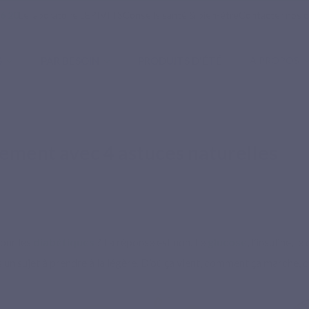
16 20
Le laboratoire LEPIVITS
Conseils santé & bien-être
Contacter nos c
S
PAR BESOIN
PRODUITS D'ÉTÉ
À PROPOS
turelles
lement avec 4 astuces naturelles
pour les
diabétiques
? La réponse est non. Le
glucose
, l’insuline, l
s un sujet à prendre à la légère. D’où ça vient, comment ça marche, q