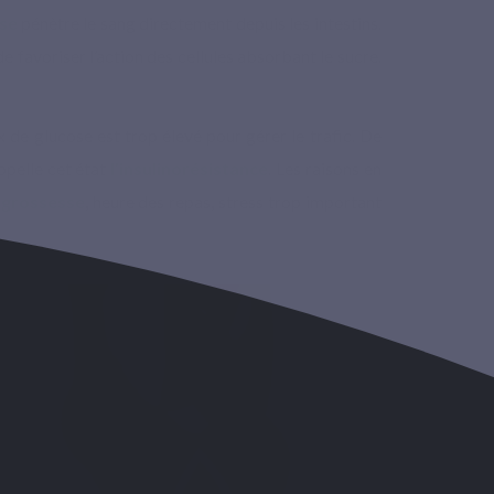
se
pénètre le sang directement depuis les intestins.
 favoriser l’action des cellules absorbant le sucre.
x de glucose est trop élevé pour gérer le trafic. De
appelle cet état
l’insulinorésistance
. Les raisons en
,
grossesse
, heure des repas, stress trop important