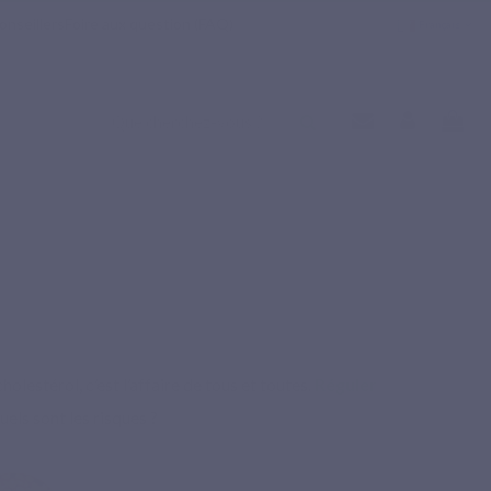
onseillers
Foire aux question (FAQ)
Français
e cholestérol, c’est l’affaire de tous et toutes.
Réguler
uels sont les risques ?