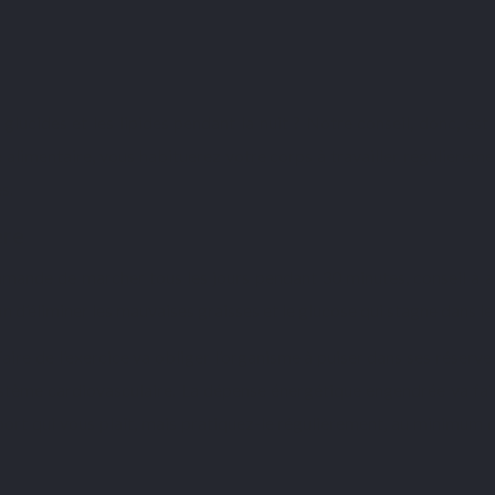
lucides et les lipides pendant la nuit ? Notre conseil, donc, est 
alimentaire, vous habituerez votre corps à travailler régulièrement
s.
ère
nde de marcher tous les jours pendant 30 minutes, conseil à ad
 d’éliminer les mauvaises graisses et le glucose qui stagne dans le s
aire de l’exercice va obliger l’organisme à puiser dans ses réserves
 système cardiovasculaire. La dépense énergétique engendrée va fa
 sport qui vous plaît, mais pratiquez-le régulièrement, au minimum