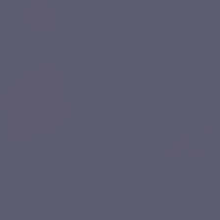
férence au
taux de sucre
contenu dans le sang. Bien que
c notamment les repas et l’activité physique, le taux moyen