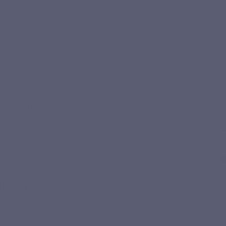
oit
mesurer la glycémie
de préférence le matin, à jeun.
tabolisme du patient, de ses antécédents et du moment de
tique qui n’a pas mangé dans les huit dernières heures, le
is il peut augmenter jusqu’à 140mg/dl en cas de repas dans
férieur à 50mg/dl provoque de
l’hypoglycémie
.
on souffre de
prédiabète
ou d’hyperglycémie. Pour ces
rôler sa glycémi
e est un travail de tous les jours, parfois
le sang
ux types, simples (glucose, fructose, galactose) ou complexes (po
ique
: IG bas, IG moyen et IG élevé.