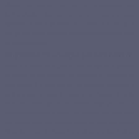
utilisant du calcium. En cas de prolongation, une
déminéralisation des os commence. L'organisme peut
également utiliser la glutamine de la masse musculaire pour
corriger son acidité avec pour conséquence à terme une perte
de masse musculaire.
L’équilibre acido-basique pendant l’effort
Veiller au maintien de l’équilibre acido-basique de l’organisme
en évitant de trop solliciter les systèmes de régulation va
aider le sportif à maintenir ses performances physiques. Il
éloignera aussi le risque de blessures tendineuses (1), ou de
fonte musculaire (2). Toute activité physique crée un
environnement acide au niveau des muscles, mais aussi dans
tout le corps avec la production d’acide lactique, des radicaux
libres, des corps cétoniques. Si la pratique sportive modérée