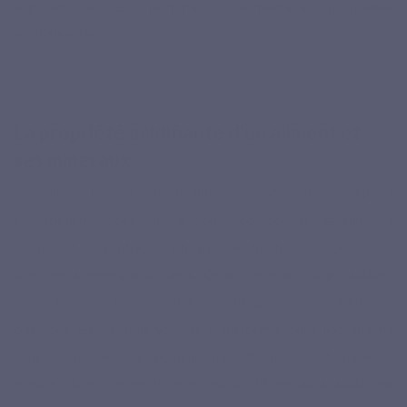
augmenter votre consommation d’aliments aux propriétés
alcalinisantes.
La propriété acidifiante d’un aliment et
ses minéraux
Le rôle acidifiant ou alcalinisant d’un aliment dépend
essentiellement des minéraux qui le composent. Les aliments
contenant du soufre, du phosphore, du chlore et de l’azote
sont des aliments acidifiants. Ceux contenant du potassium,
du sodium, du fer, du calcium vont générer des éléments
basiques. En effet, ils vont se transformer dans l’organisme
sous forme de sels alcalinisants (citrate, bicarbonate, et
malate). Une alimentation moins acidifiant aura aussi des