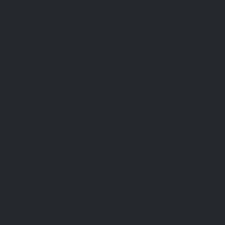
sels alcalinisants. Les protéines végétales présentent dans les
légumineuses et les céréales sont également riches en
éléments soufrés, mais elles ont également des sels
organiques. Elles seront donc moins acidifiantes que les
protéines animales.
Compléter vos apports alimentaires avec
une cure de minéraux alcalinisants
Si les changements opérés dans votre assiette ne donnent pas
la réponse espérée à vos difficultés de récupération ou que
des troubles tendineux persistent, vous pouvez opter pour un
apport ciblé et quantifié en sels minéraux alcalinisants.
Cette
association de magnésium et de potassium sous forme
organique
ou la
poudre de dolomite
riche en calcium et
magnésium naturels aideront à votre détente musculaire.