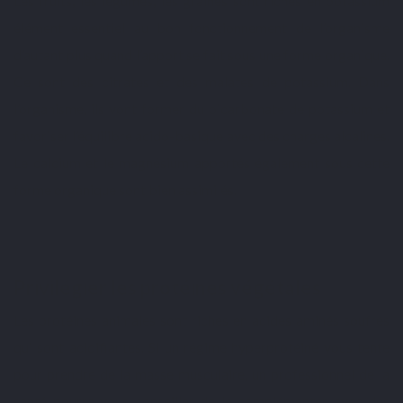
Les fruits, les légumes, les graines sont riches en potassium
élément essentiel au bon fonctionnement de l’organisme
d’autant plus quand l’apport se fait sous une forme organique.
Ce sont des citrates et des malates de potassium. Dans
l’organisme, ils vont former du bicarbonate de potassium et
favoriser l’équilibre acido-basique avec des charges alcalines.
Le calcium et le magnésium apportés également sous cette
forme organique sont bien assimilés.
Privilégier les protéines végétales
Les protéines animales sont riches en acides aminés soufrés
qui sont acidifiantes. Si un régime hyperprotéiné vous tente
pour prendre de la masse musculaire, un professionnel de la
santé pourra vous conseiller de le complémenter avec des