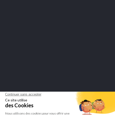
LEPIVITS
BESOIN D'AIDE ?
COLLABORATION
PAIEMENTS SÉCURISÉS
Marchand approuvé par la Société des Avis Garantis,
cliquez ici pour
vérifier l'attestation
.
LEPIVITS SA
4 Avenue Franklin - Unité, 16 1300 Wavre Belgium |
+3227211620