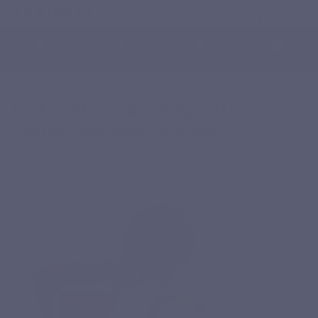
Français
0
Menu
Chercher
Connexion
Panier
Accueil
Blog
Santé & Bien-être
Acidose Musculaire du Sportif | L’alimentation peut-
elle jouer ?
Acidose Musculaire du Sportif |
L’alimentation peut-elle jouer ?
31-03-2020
Santé & Bien-être