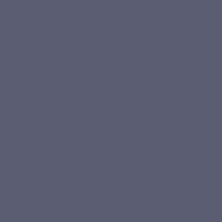
favorise la ventilation pulmonaire donc l’évacuation des
charges acides par les poumons, à contrario des pratiques
sportives intensives peuvent entraîner un déséquilibre acido-
basique en saturant les systèmes de régulation de
l’organisme. Cela est d’autant plus vrai si l’alimentation est
riche en aliments acidifiants. Les protéines animales et les
féculents en font partie. En effet, ils restent encore souvent
dans les esprits comme la combinaison idéale pour fournir
l’énergie nécessaire à un effort soutenu. Cette acidité peut se
concentrer dans les tissus conjonctifs mous et se traduire par
de la fatigue, des efforts plus difficiles, des courbatures, des
crampes, des récupérations partielles et des tendinites. Si
vous voulez faire de votre alimentation, la garante d’une
bonne endurance et d’une récupération efficace, vous devrez
peut-être revoir la composition de votre assiette et