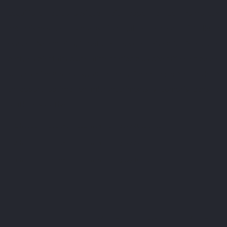
L’équilibre acido-basique fait appel à de nombreux
mécanismes de compensation qui le rendent difficile à
évaluer. Néanmoins, il met une nouvelle fois en lumière d’une
part, les bienfaits d’une alimentation plus diversifiée et basée
sur des aliments bruts, d’autre part, l’importance à accorder à
un apport optimal en micronutriments y compris dans la
pratique sportive.
https://pubmed.ncbi.nlm.nih.gov/28050921
https://pubmed.ncbi.nlm.nih.gov/27338594
https://pubmed.ncbi.nlm.nih.gov/30452459
Twitter
Article
Page
Article
Facebook
précédent
principale
suivant