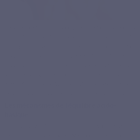
Dans la pratique d’un sport, l’adéquation des apports
alimentaires ne se joue pas seulement dans la quantité
d’énergie nécessaire et la qualité nutritionnelle. Pour
progresser et bien récupérer, maintenir l’équilibre acido-
basique de l’organisme fait partie des priorités. Comprendre
ses mécanismes, mieux appréhender l’impact de nos choix
alimentaires et les corriger pour éviter les conséquences de
l’acidose musculaire du sportif seront les points abordés.
Les mécanismes de l’équilibre acido-
basique
Le PH du sang doit être maintenu entre 7,38 et 7,42 et on
parle ici d’une constante vitale. Mais pour mieux comprendre