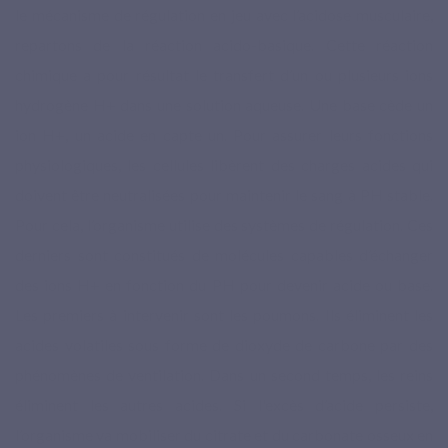
le mécanisme de régulation en jeu avec l’acidose musculaire,
repartons de la réaction acido-basique. Cette réaction
chimique a pour résultat le transfert d’un ou plusieurs ions
hydrogène H+ dans une solution aqueuse. Une base cède un
ion H+, un acide en capte un. Pour assurer leurs fonctions
physiologiques, les cellules libèrent des charges acides qui
doivent être neutralisées pour maintenir le sang à PH stable.
Pour cela, l’organisme utilise des systèmes de régulation. Ces
derniers sont constitués de molécules capables d’échanger
des ions H+ en fonction du PH pour devenir acide ou base.
Les premiers à intervenir sont les poumons. Ils éliminent les
acides volatiles sous forme de dioxyde de carbone par des
phénomènes de ventilation. Dans un second temps, les reins
éliminent les autres acides. Si l'excès d’acide persiste,
l’organisme va mobiliser du citrate et du carbonate osseux en