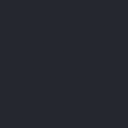
Un acide aminé nommé "L-glutamine" intervient dans
la protection immunitaire et permet de maintenir une paroi
intestinale saine. Il peut être synthétisé par l’organisme à
partir de sources alimentaires (viandes, poissons,
légumineuses, etc.) ou apporté via des compléments
alimentaires contenant également des antioxydants
protecteurs (polyphénols de myrtilles, de raisins, etc.). La
synergie des polyphénols et de la glutamine vous aidera à
limiter les troubles digestifs causés par une alimentation
riche en gluten.
Pour faciliter la cicatrisation de la muqueuse intestinale,
évitez les aliments irritants tels que :
Les produits laitiers
Les graisses saturées en grande quantité