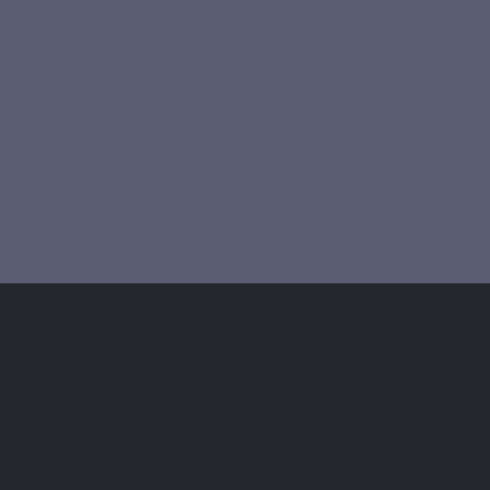
dans le tofu remplacent sans aucun problème une viande hachée. Le
tofu s’agrémente d’une crème de soja (contenant des phyto-
oestrogènes) et d’épices anti-inflammatoires/antioxydantes en poudre
(
cumin + curcuma + gingembre
).
Alliacés
(une gousse d’ail et un oignon) ont une action anti-
inflammatoire. Ajoutez-y des
germes de radis
pour donner de la couleur
à votre assiette. Ces germes favorisent le bon fonctionnement du foie
(action détoxifiante).
Duo de légumes cuits vapeurs à base
d’aubergines
et
de brocolis
contenant des minéraux et antioxydants protecteurs (potassium,
anthocyanes, vitamines C et K, etc).
Sauce maison composée d’une cuillère à soupe à base d’
huile de lin et
d’huile de colza
avec l’ajout d’une cuillère à café de
sauce tamari
+
ail en
poudre
et
ail des ours
. Moins salée que la sauce soja, la sauce tamari
donne du goût à votre préparation de légumes.
Quelques noix et noix de cajou amène du croquant et sont remplies de
bienfaits santé (fibres, polyphénols, oméga-3, minéraux, protéines).
Il est important de privilégier au maximum des ingrédients
d’origine biologique afin d’augmenter la concentration