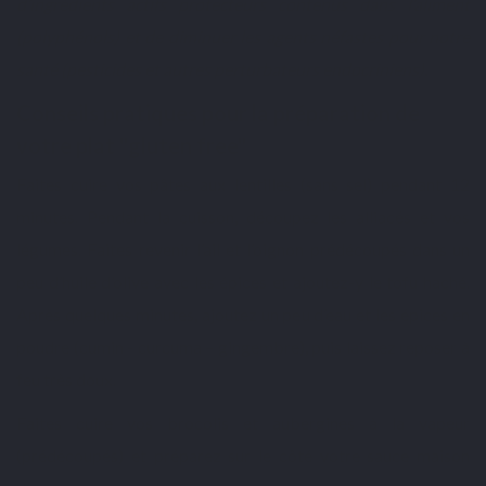
d’ingrédients actifs protecteurs contenus dans l’aliment
(polyphénols) et de diminuer les agents néfastes pour notre
santé (pesticides et autres perturbateurs endocriniens).
Conseils pratiques pour la préparation de
votre plat "gluten free"
Faites cuire vos pâtes aux lentilles (sans sel) pendant 12
minutes. Pendant la cuisson, découpez les alliacés et vos
légumes. Faites revenir l’ail et l’oignon prédécoupés dans un
peu d’huile d’olive avec les épices et ajoutez-y le tofu haché.
Après quelques minutes, ajoutez un peu d’eau et les épices en
poudre (cumin - curcuma – gingembre), puis laissez reposer à
feu très doux.
Faites cuire vos brocolis et aubergines à la vapeur
(prédécoupés) et préparez sur le côté votre sauce maison