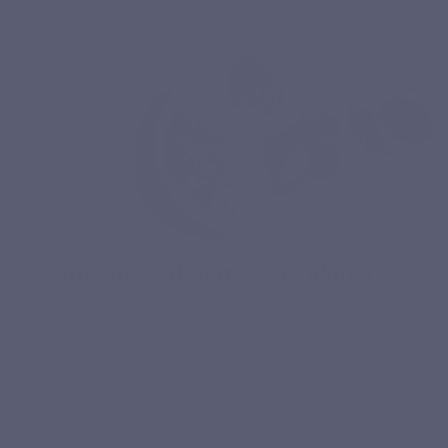
protègent votre muqueuse intestinale.
Recette à base de pâtes sans gluten
Pâtes de lentilles corail
, disponibles en magasin bio et maintenant en
grande surface. Ces « penne » sans gluten contiennent un faible index
glycémique. Leurs richesses en protéines et en fibres favorisent le bon
fonctionnement du transit intestinal.
Tofu haché
riche en isoflavones (daidzéine et génistéine). Ces
antioxydants aussi appelés « phyto-oestrogènes » sont génoprotecteurs
(diminuent l’altération des gènes). De plus, les protéines contenues