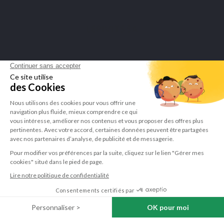
LEPIVITS SA
4 Avenue Franklin - Unité, 16 1300 Wavre Belgium |
+3227211620
©Lepivits 2025 -
Sitemap
-
CGV