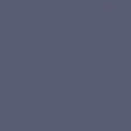
Français
0
Menu
Chercher
Connexion
Panier
Accueil
Blog
Santé & Bien-être
Repas complet sans gluten
Repas complet sans gluten
31-07-2019
Santé & Bien-être
Améliorez votre confort digestif et profitez-en pour évacuer
vos kilos superflus !
Aujourd’hui, près d'une personne sur trois aurait sans le savoir
une
sensibilité aux protéines du gluten
(gliadines). Cette
recette sans gluten propose des aliments à faible index
glycémique (sucres lents) et riches en protéines. Les
nombreux antioxydants contenus dans les légumes et épices