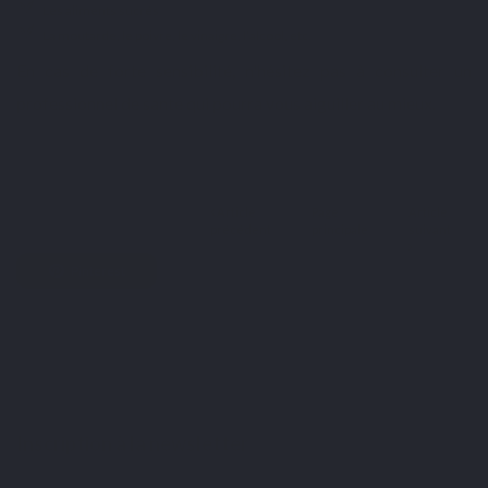
Les aliments sucrés
La moutarde, le poivre, le vinaigre, l’alcool, etc.
En cas de forte sensibilité, n'hésitez pas à consulter un
professionnel de santé qui pourra vous aiguiller au mieux.
Twitter
Article
Page
Article
Facebook
précédent
principale
suivant
Pinterest
Inscription à la newsletter