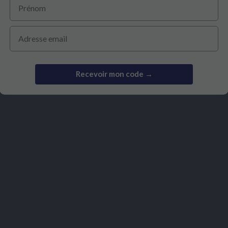
s, pour apporter l’apport suffisant de vitamines et de minéraux à
Email
heveux post-partum
Recevoir mon code →