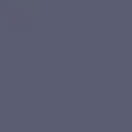
ent : pourquoi ?
e cheveu subit 3 étapes durant sa vie :
 pendant lequel le cheveu grandit ;
nt lequel le cheveu se repose ;
endant lequel le cheveu meurt.
 perte de cheveux après l’accouchement
. Pourquoi ce phéno
st qu’il y a peut-être une
carence en fer
. Mais sinon… ? Vous re
e. Mais saviez-vous que ce sont les hormones sécrétées par votre