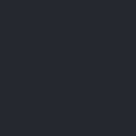
r produire de la
kératine
, une famille de protéines structurales fi
xternes.
ale, il participe à la synthèse de la kératine, ainsi qu’à celle du co
du cheveu, celui-ci devenant en même temps moins fragile.
s de mer, les œufs et la viande ou dans les légumes secs. Une supp
inc
, car celle-ci risque de conduire à une perte de cheveux plus mar