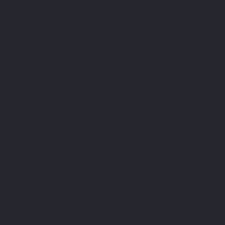
es[3] : un
ormale des
r soutenue
ecin peut
 donc être
ne source naturelle de silice qui favorise la
le renforcement. Ce nutriment essentiel stimule
ce des cheveux
mais soutient également leur
buant à une chevelure rayonnante de santé[4].