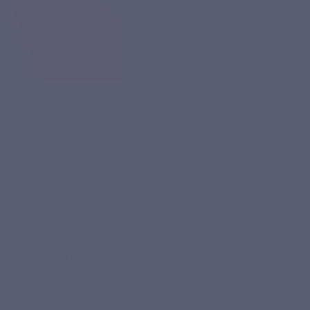
mène, appelé
effluvium telogène aigu
? Si la ch
ute
grettez sans doute déjà votre belle chevelure de
 organisme durant les neuf mois de gestation, les