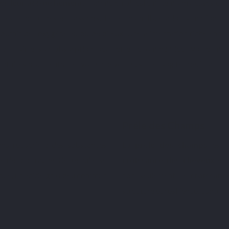
ès leur accouchement
, comme en attestent de nombreuses étud
 les rend ternes et cassants. ​​Le fer contribue à la formation n
ournir de l’oxygène au bulbe pileux. Une alimentation riche en fe
 accroître son absorption peut-être recommandée. Votre méd
ires pour renforcer votre chevelure, sur le long terme, il faudra
Prêle des Champs
sans recourir à des substances
La
prêle des champs
est u
ile de bourrache
. Cette huile se
croissance des cheveux
et 
ique, un acide gras peu commun
non seulement la
croissan
structure et résilience, contri