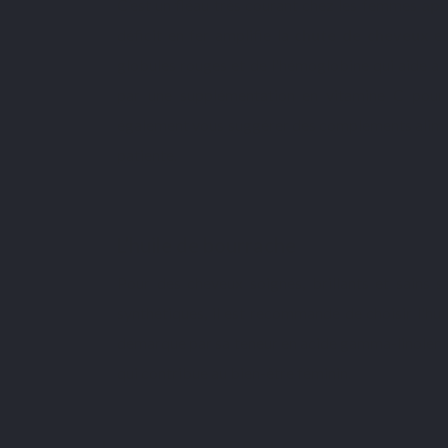
C’est un fléau très courant chez les femmes
apr
déficit en fer amplifie la
chute de cheveux
et
globules rouges et de l'hémoglobine qui aide à f
par une
supplémentation en vitamine C
pour
également vous suggérer des compléments alimenta
patiente.
L’huile de bourrache
Pour des cheveux soignés, brillants et sains 
synthétiques, il est recommandé de choisir
l'hu
démarque par sa teneur en acide gamma-linolén
qui contribue au bien-être féminin.
Les vitamines B8 et C