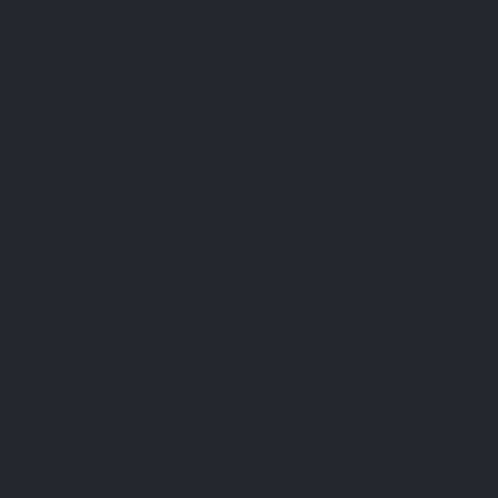
breuses synthétisées par notre corps, qui constitue à
llagène, qui constitue la fibre capillaire. Il est donc
lémentation en zinc, comme le
Zinc Forte de Lepivits
,
quée selon plusieurs études[2].