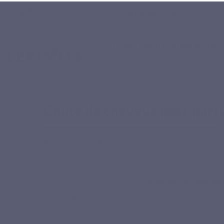
9.7
star
email
phone
info@lepivits.be
+32 27 21 
(559)
/10
COMPLÉMENTS ALIMENTAIRE
DEVENIR PARTENAIRE
Accueil
Blog
Santé & Bien-être
Chute de cheveux post-partum : comment y 
Chute de cheveux post-part
20-02-2024
Santé & Bien-être
Vous venez d’accoucher et
vous perdez davant
subissent une perte de cheveux plus ou moins imp
Découvre