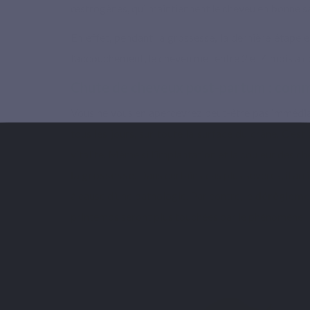
œstrogènes, qui maintiennent le cheveu en bonne sa
En effet, pendant la grossesse, la dernière étape e
l’accouchement, le cheveu met entre 2 et 4 mois à c
Chute de cheveux post-partum : comm
Vous ne vous en apercevrez peut-être pas immédia
tous les jours, sur toute la surface du crâne. C’es
vitalité. Même si l’implantation et la couleur des ch
la grossesse
. Dans certains cas plus sévères, il 
à cause d’une pathologie. Par contre, le
dérèglemen
printemps seront plus touchées par le phénomène.