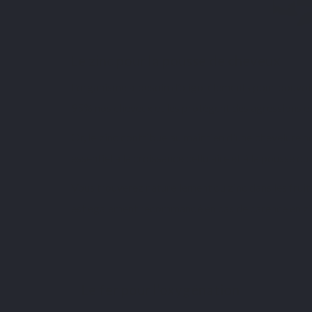
Le zinc pour la pousse de cheveux
L’organisme a besoin d’oligo-éléments pour pouvoi
95% nos cheveux et les protègent des agressions e
Or, le zinc contribue au maintien d'une chevelure norm
essentiel à la croissance cellulaire et à la pousse 
Vous trouverez naturellement du zinc dans les fruit
est également recommandé en cas de
carence en z
Le fer pour l’oxygénation