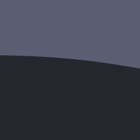
nté en figeant son processus vital ?
st ralentie[1] : les cheveux ne tombent pas et restent au repos, c
omprendre que son cycle naturel reprend. La phase 3 est alors accé
ent ça se manifeste ?
tement, car la
chute capillaire
est diffuse et régulière : pendant
t ainsi que vous verrez apparaître de
petits cheveux après la gr
eveux sont héréditaires, il n’y a aucun lien avec la génétique, les 
arrive toutefois que la densité diminue de 30%, notamment en cas d’
t du cycle capillaire
étant naturellement impacté par la saison,
Allaitement et perte de cheveux
Est-ce que l’allaitement joue un rôle dans la perte
démontrer que chez les mamans qui allaitent, la
désimp