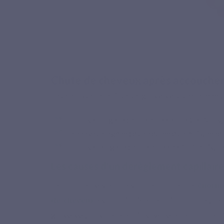
Chute de cheveux après accouchem
En dehors de la période de grossesse d’une femme, l
La phase anagène : d’une durée entre 2 et 5 ans,
La phase catagène : d’une durée d’un mois, penda
La phase télogène : d’une durée de 1 à 3 mois, p
Les causes d'un dérèglement capillaire
De nombreuses femmes ont remarqué une
énorme
de cheveux
est particulièrement importante, c’e
grossesse, lorsqu’elle était soyeuse et éclatant