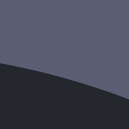
e qui rend la
chevelure douce et soyeuse
. Après
lérée et la
chute de cheveux
redouble.
 4 à 6 mois, votre chevelure perdra un peu de masse
ossesse
, fins et cassants, car ceux-ci manquent de
responsables étant les hormones qui interviennent dans
antécédents familiaux, de stress important ou encore
 les femmes accouchant au début de l’automne ou du
 de cheveux post-partum ?
Des études tendent à
régnation hormonale
, c’est-à-dire la
chute des