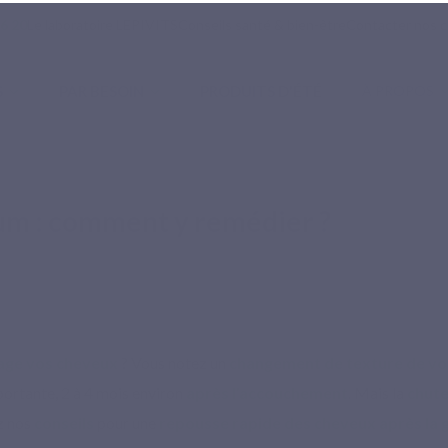
16 20
Le laboratoire LEPIVITS
Conseils santé & bien-être
Contacter nos c
S
PAR BESOIN
PRODUITS D'ÉTÉ
À PROPOS
remédier ?
um : comment y remédier ?
age vos cheveux
? Vous notez un
changement de texture de vo
ortante, 2 à 4 mois environ
après l’accouchement
. Mais la
chute
z nos
conseils
pour une
repousse rapide des cheveux après la 