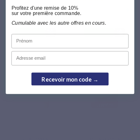
Profitez d'une remise de 10%
34,40 €
55,40 €
sur votre première commande.
Basé sur 23 avis
Basé su
Cumulable avec les autre offres en cours.
Voir le produit
Voir le produit
Prénom
Email
Recevoir mon code →
NUTRA COMPLEXES
NUTRA COMPLEXES
COLLAVITS
ANTIOXYVITS